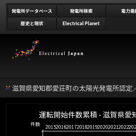
発電所データベース
発電所検索
電力需
歴史と現状
Electrical Planet
滋賀県愛知郡愛荘町の太陽光発電所認定／
運転開始件数累積 - 滋賀県愛
件数
2015
2016
2017
2018
2019
2020
2021
2022
20