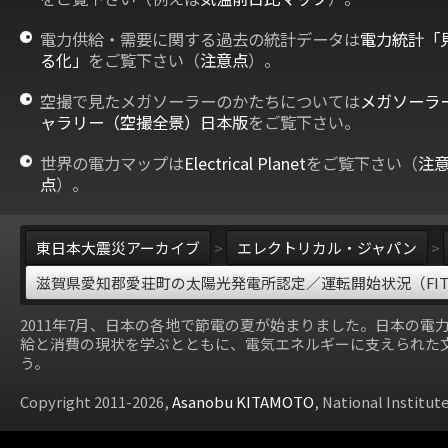
電力供給・需要に関する過去の統計データは
電力統計「
る化」
をご覧下さい（
注意点
）。
空撮で見たメガソーラーのかたちについては
メガソーラ
ャラリー（空撮全景）日本版
をご覧下さい。
世界の電力マップは
Electrical Planet
をご覧下さい（
注
点
）。
東日本大震災アーカイブ
>
エレクトリカル・ジャパン
>
滋賀県愛知郡愛荘町の太陽光発電所認定／運転開始状況（FI
2011年7月、日本の各地で節電の夏が始まりました。日本の電
給と消費の現状を学ぶとともに、電気エネルギーに支えられた
う。
Copyright 2011-2026,
Asanobu KITAMOTO
, National Institut