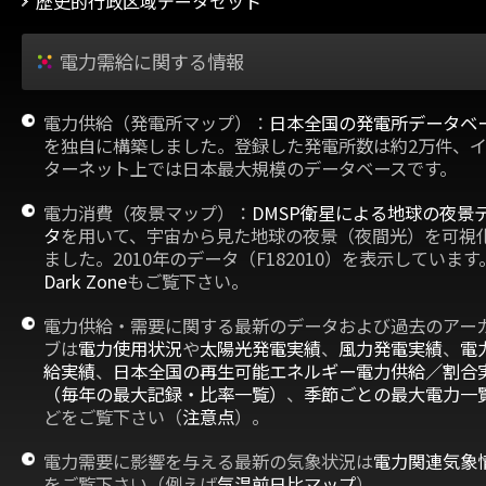
歴史的行政区域データセット
電力需給に関する情報
電力供給（発電所マップ）：
日本全国の発電所データベ
を独自に構築しました。登録した発電所数は約2万件、
ターネット上では日本最大規模のデータベースです。
電力消費（夜景マップ）：
DMSP衛星による地球の夜景
タ
を用いて、宇宙から見た地球の夜景（夜間光）を可視
ました。2010年のデータ（F182010）を表示しています
Dark Zone
もご覧下さい。
電力供給・需要に関する最新のデータおよび過去のアー
ブは
電力使用状況
や
太陽光発電実績
、
風力発電実績
、
電
給実績
、
日本全国の再生可能エネルギー電力供給／割合
（毎年の最大記録・比率一覧）
、
季節ごとの最大電力一
どをご覧下さい（
注意点
）。
電力需要に影響を与える最新の気象状況は
電力関連気象
をご覧下さい（例えば
気温前日比マップ
）。