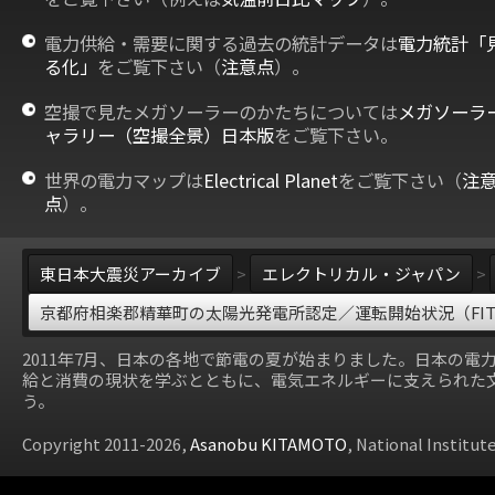
電力供給・需要に関する過去の統計データは
電力統計「
る化」
をご覧下さい（
注意点
）。
空撮で見たメガソーラーのかたちについては
メガソーラ
ャラリー（空撮全景）日本版
をご覧下さい。
世界の電力マップは
Electrical Planet
をご覧下さい（
注
点
）。
東日本大震災アーカイブ
>
エレクトリカル・ジャパン
>
京都府相楽郡精華町の太陽光発電所認定／運転開始状況（FI
2011年7月、日本の各地で節電の夏が始まりました。日本の電
給と消費の現状を学ぶとともに、電気エネルギーに支えられた
う。
Copyright 2011-2026,
Asanobu KITAMOTO
, National Institut