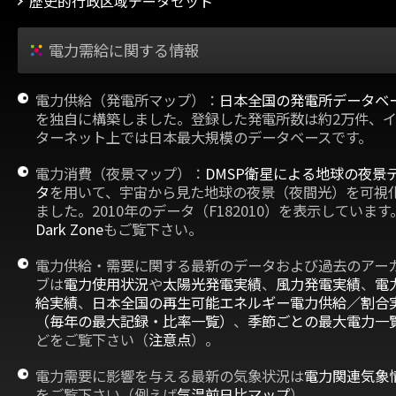
歴史的行政区域データセット
電力需給に関する情報
電力供給（発電所マップ）：
日本全国の発電所データベ
を独自に構築しました。登録した発電所数は約2万件、
ターネット上では日本最大規模のデータベースです。
電力消費（夜景マップ）：
DMSP衛星による地球の夜景
タ
を用いて、宇宙から見た地球の夜景（夜間光）を可視
ました。2010年のデータ（F182010）を表示しています
Dark Zone
もご覧下さい。
電力供給・需要に関する最新のデータおよび過去のアー
ブは
電力使用状況
や
太陽光発電実績
、
風力発電実績
、
電
給実績
、
日本全国の再生可能エネルギー電力供給／割合
（毎年の最大記録・比率一覧）
、
季節ごとの最大電力一
どをご覧下さい（
注意点
）。
電力需要に影響を与える最新の気象状況は
電力関連気象
をご覧下さい（例えば
気温前日比マップ
）。