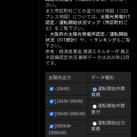
さい。
また市区町村ごとの塗り分け地図（コロ
プレス地図）については、
太陽光発電FIT
認定／運転開始状況マップ（市区町村ご
と）
をご覧下さい。
、
大阪府の太陽光発電所認定／運転開始
状況（FIT統計）
や、
・ランキング
もご覧
下さい。
参考：経済産業省 資源エネルギー庁 再エ
ネ設備認定状況 最新データは2025年12月
です。
太陽光出力
データ種別
-10kW)
運転開始件数
累積
[10kW-50kW)
運転開始件数
差分
[50kW-500kW)
運転開始出力
[500kW-
累積
1000kW)