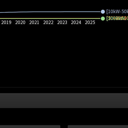
[10kW-50
[50kW-50
[500kW-1
[1000kW-
[2000kW-
2019
2020
2021
2022
2023
2024
2025