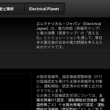
史と現状
Electrical Planet
エレクトリカル・ジャパン（Electrical
Japan）
は、電力供給（発電所マップ）
と電力消費（夜景マップ）の「見える
化」とシミュレーションを通して、東日
本大震災後の日本の電力問題を考えるた
めのサイトです。
大阪府高槻市。固定価格買取制度（FIT）
の設備認定を受けた太陽光発電所を対象
に、運転開始／認定済みの件数と出力を
グラフ化します。
なお再エネ設備認定状況については、
太
陽光発電FIT認定／運転開始状況推移（都
道府県ごと）
や
太陽光発電FIT認定／運転
開始状況推移（市区町村ごと）
もご覧下