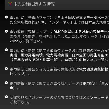
電力需給に関する情報
電力供給（発電所マップ）：
日本全国の発電所データベース
た発電所数は約2万件、インターネット上では日本最大規模
電力消費（夜景マップ）：
DMSP衛星による地球の夜景デー
の夜景（夜間光）を可視化しました。2010年のデータ（F18
Zone
もご覧下さい。
電力供給・需要に関する最新のデータおよび過去のアーカイ
実績
、
風力発電実績
、
電力需給実績
、
日本全国の再生可能エ
（毎年の最大記録・比率一覧）
、
季節ごとの最大電力一覧
な
電力需要に影響を与える最新の気象状況は
電力関連気象情報
比マップ
）。
電力供給・需要に関する過去の統計データは
電力統計「見え
点
）。
空撮で見たメガソーラーのかたちについては
メガソーラーギ
ご覧下さい。