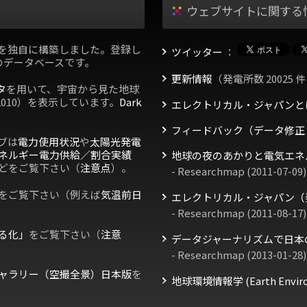
ウェブサイトに関する
を独自に構築しました。登録し
ツイッター
：
のデータベースです。
更新情報
（発電所数 20025 件
タ
を用いて、宇宙から見た地球
2010）を表示しています。
Dark
エレクトリカル・ジャパンと
フィードバック（データ修正
ブは
電力使用状況
や
太陽光発電
ネルギー電力供給／割合実績
地球の夜のあかりと電気エネ
どをご覧下さい（
注意点
）。
- Researchmap (2011-07-09)
をご覧下さい（例えば
気温前日
エレクトリカル・ジャパン（
- Researchmap (2011-08-17)
る化」
をご覧下さい（
注意
データジャーナリズムで日本
- Researchmap (2013-01-28)
ャラリー（空撮全景）日本版
を
地球環境情報学 (Earth Environm