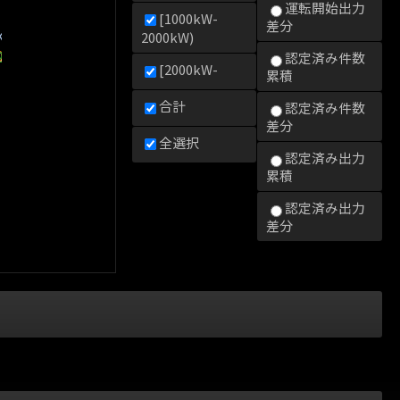
運転開始出力
[1000kW-
差分
kW)
2000kW)
0kW)
000kW)
2000kW)
認定済み件数
[2000kW-
累積
合計
認定済み件数
差分
全選択
認定済み出力
累積
認定済み出力
差分