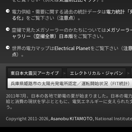
電力供給・需要に関する過去の統計データは
電力統計「
る化」
をご覧下さい（
注意点
）。
空撮で見たメガソーラーのかたちについては
メガソーラ
ャラリー（空撮全景）日本版
をご覧下さい。
世界の電力マップは
Electrical Planet
をご覧下さい（
注
点
）。
東日本大震災アーカイブ
>
エレクトリカル・ジャパン
>
兵庫県姫路市の太陽光発電所認定／運転開始状況（FIT統計
2011年7月、日本の各地で節電の夏が始まりました。日本の電
給と消費の現状を学ぶとともに、電気エネルギーに支えられた
う。
Copyright 2011-2026,
Asanobu KITAMOTO
, National Institut