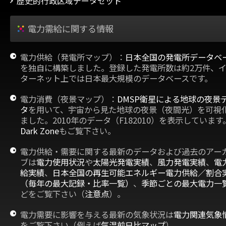
歴史的行政区域データセット
電力需給に関する情報
電力供給（発電所マップ）：
日本全国の発電所データベ
を独自に構築しました。登録した発電所数は約2万件、
ターネット上では日本最大規模のデータベースです。
電力消費（夜景マップ）：
DMSP衛星による地球の夜景
タ
を用いて、宇宙から見た地球の夜景（夜間光）を可視
ました。2010年のデータ（F182010）を表示しています
Dark Zone
もご覧下さい。
電力供給・需要に関する最新のデータおよび過去のアー
ブは
電力使用状況
や
太陽光発電実績
、
風力発電実績
、
電
給実績
、
日本全国の再生可能エネルギー電力供給／割合
（毎年の最大記録・比率一覧）
、
季節ごとの最大電力一
どをご覧下さい（
注意点
）。
電力需要に影響を与える最新の気象状況は
電力関連気象
をご覧下さい（例えば
気温前日比マップ
）。