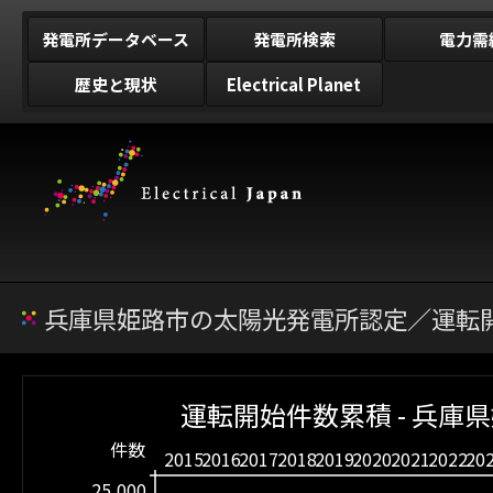
発電所データベース
発電所検索
電力需
歴史と現状
Electrical Planet
兵庫県姫路市の太陽光発電所認定／運転開
運転開始件数累積 - 兵庫
件数
2015
2016
2017
2018
2019
2020
2021
2022
20
25,000