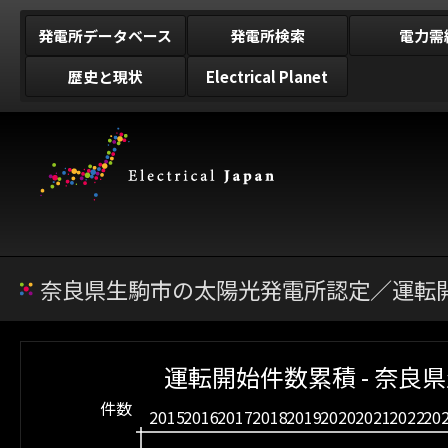
発電所データベース
発電所検索
電力需
歴史と現状
Electrical Planet
奈良県生駒市の太陽光発電所認定／運転開
運転開始件数累積 - 奈良
件数
2015
2016
2017
2018
2019
2020
2021
2022
20