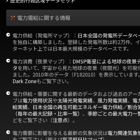
歴史的行政区域データセット
電力需給に関する情報
電力供給（発電所マップ）：
日本全国の発電所データベ
を独自に構築しました。登録した発電所数は約2万件、
ターネット上では日本最大規模のデータベースです。
電力消費（夜景マップ）：
DMSP衛星による地球の夜景
タ
を用いて、宇宙から見た地球の夜景（夜間光）を可視
ました。2010年のデータ（F182010）を表示しています
Dark Zone
もご覧下さい。
電力供給・需要に関する最新のデータおよび過去のアー
ブは
電力使用状況
や
太陽光発電実績
、
風力発電実績
、
電
給実績
、
日本全国の再生可能エネルギー電力供給／割合
（毎年の最大記録・比率一覧）
、
季節ごとの最大電力一
どをご覧下さい（
注意点
）。
電力需要に影響を与える最新の気象状況は
電力関連気象
をご覧下さい（例えば
気温前日比マップ
）。