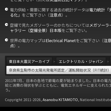
電力供給・需要に関する過去の統計データは
電力統計「
る化」
をご覧下さい（
注意点
）。
空撮で見たメガソーラーのかたちについては
メガソーラ
ャラリー（空撮全景）日本版
をご覧下さい。
世界の電力マップは
Electrical Planet
をご覧下さい（
注
点
）。
東日本大震災アーカイブ
>
エレクトリカル・ジャパン
>
奈良県生駒市の太陽光発電所認定／運転開始状況（FIT統計
2011年7月、日本の各地で節電の夏が始まりました。日本の電
給と消費の現状を学ぶとともに、電気エネルギーに支えられた
う。
Copyright 2011-2026,
Asanobu KITAMOTO
, National Institut