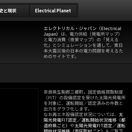
史と現状
Electrical Planet
エレクトリカル・ジャパン（Electrical
Japan）
は、電力供給（発電所マップ）
と電力消費（夜景マップ）の「見える
化」とシミュレーションを通して、東日
本大震災後の日本の電力問題を考えるた
めのサイトです。
奈良県生駒郡三郷町。固定価格買取制度
（FIT）の設備認定を受けた太陽光発電所
を対象に、運転開始／認定済みの件数と
出力をグラフ化します。
なお再エネ設備認定状況については、
太
陽光発電FIT認定／運転開始状況推移（都
道府県ごと）
や
太陽光発電FIT認定／運転
開始状況推移（市区町村ごと）
もご覧下