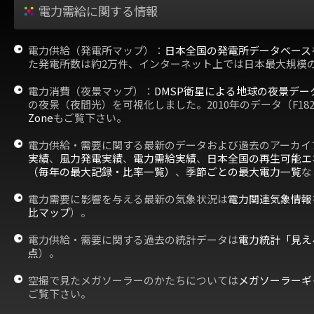
電力需給に関する情報
電力供給（発電所マップ）：
日本全国の発電所データベース
た発電所数は約2万件、インターネット上では日本最大規模
電力消費（夜景マップ）：
DMSP衛星による地球の夜景デー
の夜景（夜間光）を可視化しました。2010年のデータ（F18
Zone
もご覧下さい。
電力供給・需要に関する最新のデータおよび過去のアーカイ
実績
、
風力発電実績
、
電力需給実績
、
日本全国の再生可能エ
（毎年の最大記録・比率一覧）
、
季節ごとの最大電力一覧
な
電力需要に影響を与える最新の気象状況は
電力関連気象情報
比マップ
）。
電力供給・需要に関する過去の統計データは
電力統計「見え
点
）。
空撮で見たメガソーラーのかたちについては
メガソーラーギ
ご覧下さい。