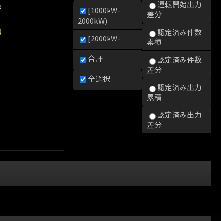
運転開始出力
kW)
[1000kW-
差分
2000kW)
0kW)
000kW)
2000kW)
認定済み件数
[2000kW-
累積
合計
認定済み件数
差分
全選択
認定済み出力
累積
認定済み出力
差分