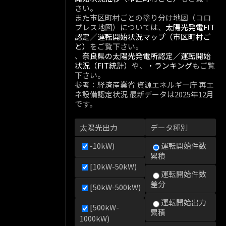
さい。
また市区町村ごとの塗り分け地図（コロ
プレス地図）については、
太陽光発電FIT
認定／運転開始状況マップ（市区町村ご
と）
をご覧下さい。
、
奈良県の太陽光発電所認定／運転開始
状況（FIT統計）
や、
・ランキング
もご覧
下さい。
参考：経済産業省 資源エネルギー庁 再エ
ネ設備認定状況 最新データは2025年12月
です。
太陽光出力
データ種別
-10kW)
運転開始件数
累積
[10kW-50kW)
運転開始件数
差分
[50kW-500kW)
運転開始出力
[500kW-
累積
1000kW)