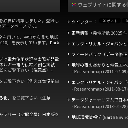
ウェブサイトに関する
を独自に構築しました。登録し
ツイッター
：
のデータベースです。
更新情報
（発電所数 20025 件
タ
を用いて、宇宙から見た地球
2010）を表示しています。
Dark
エレクトリカル・ジャパンと
フィードバック（データ修正
ブは
電力使用状況
や
太陽光発電
ネルギー電力供給／割合実績
地球の夜のあかりと電気エネ
どをご覧下さい（
注意点
）。
- Researchmap (2011-07-09)
をご覧下さい（例えば
気温前日
エレクトリカル・ジャパン（
- Researchmap (2011-08-17)
る化」
をご覧下さい（
注意
データジャーナリズムで日本
- Researchmap (2013-01-28)
ャラリー（空撮全景）日本版
を
地球環境情報学 (Earth Environm