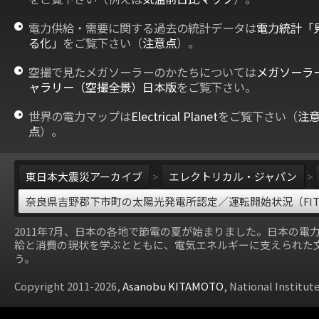
電力供給・需要に関する過去の統計データは
電力統計「
る化」
をご覧下さい（
注意点
）。
空撮で見たメガソーラーのかたちについては
メガソーラ
ャラリー（空撮全景）日本版
をご覧下さい。
世界の電力マップは
Electrical Planet
をご覧下さい（
注
点
）。
東日本大震災アーカイブ
>
エレクトリカル・ジャパン
>
奈良県吉野郡下市町の太陽光発電所認定／運転開始状況（FI
2011年7月、日本の各地で節電の夏が始まりました。日本の電
給と消費の現状を学ぶとともに、電気エネルギーに支えられた
う。
Copyright 2011-2026,
Asanobu KITAMOTO
, National Institut