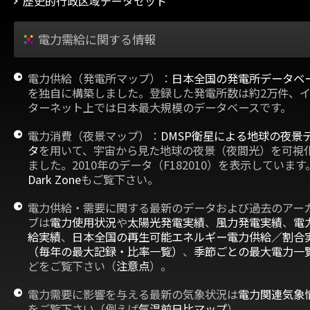
歴史的行政区域データセット
電力需給に関する情報
電力供給（発電所マップ）：
日本全国の発電所データベ
を独自に構築しました。登録した発電所数は約2万件、
ターネット上では日本最大規模のデータベースです。
電力消費（夜景マップ）：
DMSP衛星による地球の夜景
タ
を用いて、宇宙から見た地球の夜景（夜間光）を可視
ました。2010年のデータ（F182010）を表示しています
Dark Zone
もご覧下さい。
電力供給・需要に関する最新のデータおよび過去のアー
ブは
電力使用状況
や
太陽光発電実績
、
風力発電実績
、
電
給実績
、
日本全国の再生可能エネルギー電力供給／割合
（毎年の最大記録・比率一覧）
、
季節ごとの最大電力一
どをご覧下さい（
注意点
）。
電力需要に影響を与える最新の気象状況は
電力関連気象
をご覧下さい（例えば
気温前日比マップ
）。