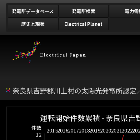
発電所データベース
発電所検索
電力需
歴史と現状
Electrical Planet
奈良県吉野郡川上村の太陽光発電所認定／
運転開始件数累積 - 奈良県吉
件数
2015
2016
2017
2018
2019
2020
2021
2022
20
12