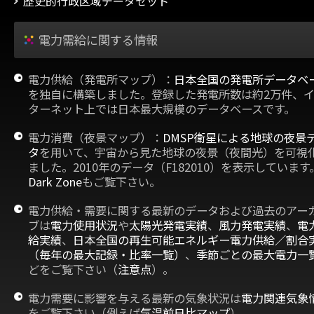
歴史的行政区域データセット
電力需給に関する情報
電力供給（発電所マップ）：
日本全国の発電所データベ
を独自に構築しました。登録した発電所数は約2万件、
ターネット上では日本最大規模のデータベースです。
電力消費（夜景マップ）：
DMSP衛星による地球の夜景
タ
を用いて、宇宙から見た地球の夜景（夜間光）を可視
ました。2010年のデータ（F182010）を表示しています
Dark Zone
もご覧下さい。
電力供給・需要に関する最新のデータおよび過去のアー
ブは
電力使用状況
や
太陽光発電実績
、
風力発電実績
、
電
給実績
、
日本全国の再生可能エネルギー電力供給／割合
（毎年の最大記録・比率一覧）
、
季節ごとの最大電力一
どをご覧下さい（
注意点
）。
電力需要に影響を与える最新の気象状況は
電力関連気象
をご覧下さい（例えば
気温前日比マップ
）。