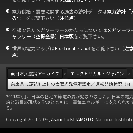
電力供給・需要に関する過去の統計データは
電力統計「
る化」
をご覧下さい（
注意点
）。
空撮で見たメガソーラーのかたちについては
メガソーラ
ャラリー（空撮全景）日本版
をご覧下さい。
世界の電力マップは
Electrical Planet
をご覧下さい（
注
点
）。
東日本大震災アーカイブ
>
エレクトリカル・ジャパン
>
奈良県吉野郡川上村の太陽光発電所認定／運転開始状況（FI
2011年7月、日本の各地で節電の夏が始まりました。日本の電
給と消費の現状を学ぶとともに、電気エネルギーに支えられた
う。
Copyright 2011-2026,
Asanobu KITAMOTO
, National Institut