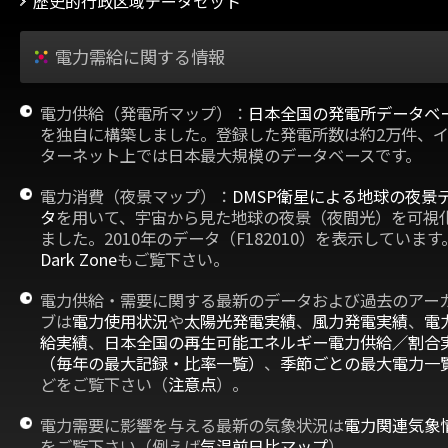
歴史的行政区域データセット
電力需給に関する情報
電力供給（発電所マップ）：
日本全国の発電所データベ
を独自に構築しました。登録した発電所数は約2万件、
ターネット上では日本最大規模のデータベースです。
電力消費（夜景マップ）：
DMSP衛星による地球の夜景
タ
を用いて、宇宙から見た地球の夜景（夜間光）を可視
ました。2010年のデータ（F182010）を表示しています
Dark Zone
もご覧下さい。
電力供給・需要に関する最新のデータおよび過去のアー
ブは
電力使用状況
や
太陽光発電実績
、
風力発電実績
、
電
給実績
、
日本全国の再生可能エネルギー電力供給／割合
（毎年の最大記録・比率一覧）
、
季節ごとの最大電力一
どをご覧下さい（
注意点
）。
電力需要に影響を与える最新の気象状況は
電力関連気象
をご覧下さい（例えば
気温前日比マップ
）。