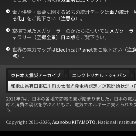
電力供給・需要に関する過去の統計データは
電力統計「
る化」
をご覧下さい（
注意点
）。
空撮で見たメガソーラーのかたちについては
メガソーラ
ャラリー（空撮全景）日本版
をご覧下さい。
世界の電力マップは
Electrical Planet
をご覧下さい（
注
点
）。
東日本大震災アーカイブ
>
エレクトリカル・ジャパン
>
和歌山県有田郡広川町の太陽光発電所認定／運転開始状況（F
2011年7月、日本の各地で節電の夏が始まりました。日本の電
給と消費の現状を学ぶとともに、電気エネルギーに支えられた
う。
Copyright 2011-2026,
Asanobu KITAMOTO
, National Institut