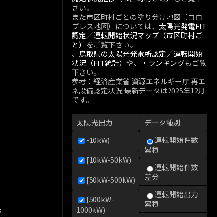
さい。
また市区町村ごとの塗り分け地図（コロ
プレス地図）については、
太陽光発電FIT
認定／運転開始状況マップ（市区町村ご
と）
をご覧下さい。
、
鳥取県の太陽光発電所認定／運転開始
状況（FIT統計）
や、
・ランキング
もご覧
下さい。
参考：経済産業省 資源エネルギー庁 再エ
ネ設備認定状況 最新データは2025年12月
です。
太陽光出力
データ種別
-10kW)
運転開始件数
累積
[10kW-50kW)
運転開始件数
差分
[50kW-500kW)
運転開始出力
[500kW-
累積
kW)
1000kW)