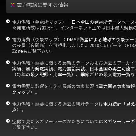
電力需給に関する情報
電力供給（発電所マップ）：
日本全国の発電所データベース
た発電所数は約2万件、インターネット上では日本最大規模
電力消費（夜景マップ）：
DMSP衛星による地球の夜景デー
の夜景（夜間光）を可視化しました。2010年のデータ（F18
Zone
もご覧下さい。
電力供給・需要に関する最新のデータおよび過去のアーカイ
実績
、
風力発電実績
、
電力需給実績
、
日本全国の再生可能エ
（毎年の最大記録・比率一覧）
、
季節ごとの最大電力一覧
な
電力需要に影響を与える最新の気象状況は
電力関連気象情報
比マップ
）。
電力供給・需要に関する過去の統計データは
電力統計「見え
点
）。
空撮で見たメガソーラーのかたちについては
メガソーラーギ
ご覧下さい。