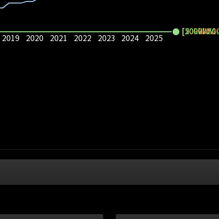
[50kW-50
[500kW-1
[1000kW-
[2000kW-
2019
2020
2021
2022
2023
2024
2025