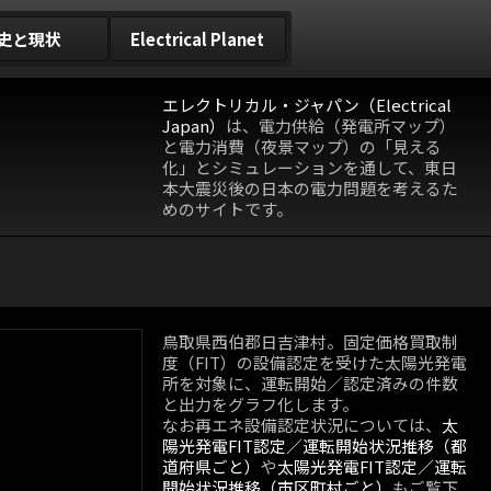
史と現状
Electrical Planet
エレクトリカル・ジャパン（Electrical
Japan）
は、電力供給（発電所マップ）
と電力消費（夜景マップ）の「見える
化」とシミュレーションを通して、東日
本大震災後の日本の電力問題を考えるた
めのサイトです。
鳥取県西伯郡日吉津村。固定価格買取制
度（FIT）の設備認定を受けた太陽光発電
所を対象に、運転開始／認定済みの件数
と出力をグラフ化します。
なお再エネ設備認定状況については、
太
陽光発電FIT認定／運転開始状況推移（都
道府県ごと）
や
太陽光発電FIT認定／運転
開始状況推移（市区町村ごと）
もご覧下