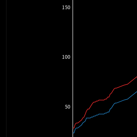
150
100
50