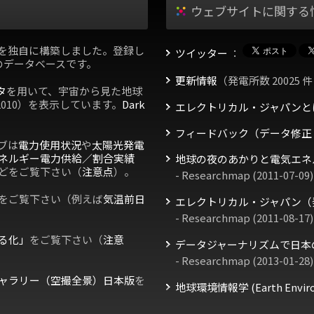
ウェブサイトに関する
を独自に構築しました。登録し
ツイッター
：
のデータベースです。
更新情報
（発電所数 20025 件
タ
を用いて、宇宙から見た地球
2010）を表示しています。
Dark
エレクトリカル・ジャパンと
フィードバック（データ修正
ブは
電力使用状況
や
太陽光発電
ネルギー電力供給／割合実績
地球の夜のあかりと電気エネ
どをご覧下さい（
注意点
）。
- Researchmap (2011-07-09)
をご覧下さい（例えば
気温前日
エレクトリカル・ジャパン（
- Researchmap (2011-08-17)
る化」
をご覧下さい（
注意
データジャーナリズムで日本
- Researchmap (2013-01-28)
ャラリー（空撮全景）日本版
を
地球環境情報学 (Earth Environm