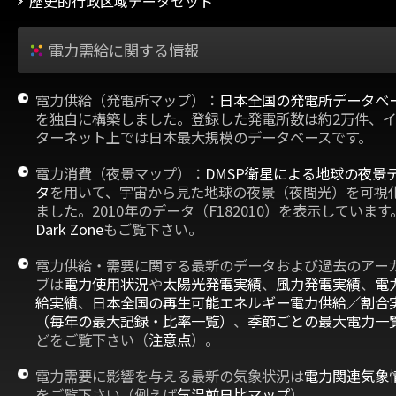
歴史的行政区域データセット
電力需給に関する情報
電力供給（発電所マップ）：
日本全国の発電所データベ
を独自に構築しました。登録した発電所数は約2万件、
ターネット上では日本最大規模のデータベースです。
電力消費（夜景マップ）：
DMSP衛星による地球の夜景
タ
を用いて、宇宙から見た地球の夜景（夜間光）を可視
ました。2010年のデータ（F182010）を表示しています
Dark Zone
もご覧下さい。
電力供給・需要に関する最新のデータおよび過去のアー
ブは
電力使用状況
や
太陽光発電実績
、
風力発電実績
、
電
給実績
、
日本全国の再生可能エネルギー電力供給／割合
（毎年の最大記録・比率一覧）
、
季節ごとの最大電力一
どをご覧下さい（
注意点
）。
電力需要に影響を与える最新の気象状況は
電力関連気象
をご覧下さい（例えば
気温前日比マップ
）。