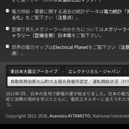
電力供給・需要に関する過去の統計データは
電力統計「
る化」
をご覧下さい（
注意点
）。
空撮で見たメガソーラーのかたちについては
メガソーラ
ャラリー（空撮全景）日本版
をご覧下さい。
世界の電力マップは
Electrical Planet
をご覧下さい（
注
点
）。
東日本大震災アーカイブ
>
エレクトリカル・ジャパン
>
鳥取県西伯郡大山町の太陽光発電所認定／運転開始状況（FI
2011年7月、日本の各地で節電の夏が始まりました。日本の電
給と消費の現状を学ぶとともに、電気エネルギーに支えられた
う。
Copyright 2011-2026,
Asanobu KITAMOTO
, National Institut