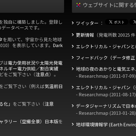
ウェブサイトに関する
を独自に構築しました。登録し
ツイッター
：
のデータベースです。
更新情報
（発電所数 20025 件
タ
を用いて、宇宙から見た地球
2010）を表示しています。
Dark
エレクトリカル・ジャパンと
フィードバック（データ修正
ブは
電力使用状況
や
太陽光発電
ネルギー電力供給／割合実績
地球の夜のあかりと電気エネ
どをご覧下さい（
注意点
）。
- Researchmap (2011-07-09)
をご覧下さい（例えば
気温前日
エレクトリカル・ジャパン（
- Researchmap (2011-08-17)
る化」
をご覧下さい（
注意
データジャーナリズムで日本
- Researchmap (2013-01-28)
ャラリー（空撮全景）日本版
を
地球環境情報学 (Earth Environm