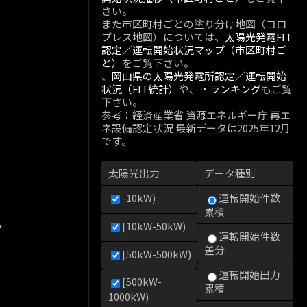
さい。
また市区町村ごとの塗り分け地図（コロ
プレス地図）については、
太陽光発電FIT
認定／運転開始状況マップ（市区町村ご
と）
をご覧下さい。
、
岡山県の太陽光発電所認定／運転開始
状況（FIT統計）
や、
・ランキング
もご覧
下さい。
参考：経済産業省 資源エネルギー庁 再エ
ネ設備認定状況 最新データは2025年12月
です。
太陽光出力
データ種別
-10kW)
運転開始件数
累積
kW)
[10kW-50kW)
運転開始件数
差分
[50kW-500kW)
運転開始出力
[500kW-
累積
1000kW)