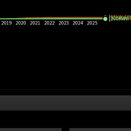
[50kW-50
[1000kW-
[500kW-1
[2000kW-
2019
2020
2021
2022
2023
2024
2025