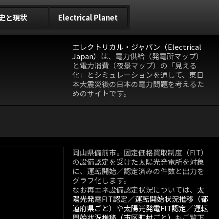
史と現状
Electrical Planet
エレクトリカル・ジャパン（Electrical
Japan）
は、電力供給（発電所マップ）
と電力消費（夜景マップ）の「見える
化」とシミュレーションを通して、東日
本大震災後の日本の電力問題を考えるた
めのサイトです。
岡山県備前市。固定価格買取制度（FIT）
の設備認定を受けた太陽光発電所を対象
に、運転開始／認定済みの件数と出力を
グラフ化します。
なお再エネ設備認定状況については、
太
陽光発電FIT認定／運転開始状況推移（都
道府県ごと）
や
太陽光発電FIT認定／運転
開始状況推移（市区町村ごと）
もご覧下