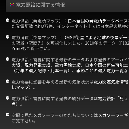
電力需給に関する情報
電力供給（発電所マップ）：
日本全国の発電所データベース
た発電所数は約2万件、インターネット上では日本最大規模
電力消費（夜景マップ）：
DMSP衛星による地球の夜景デー
の夜景（夜間光）を可視化しました。2010年のデータ（F18
Zone
もご覧下さい。
電力供給・需要に関する最新のデータおよび過去のアーカイ
実績
、
風力発電実績
、
電力需給実績
、
日本全国の再生可能エ
（毎年の最大記録・比率一覧）
、
季節ごとの最大電力一覧
な
電力需要に影響を与える最新の気象状況は
電力関連気象情報
比マップ
）。
電力供給・需要に関する過去の統計データは
電力統計「見え
点
）。
空撮で見たメガソーラーのかたちについては
メガソーラーギ
ご覧下さい。