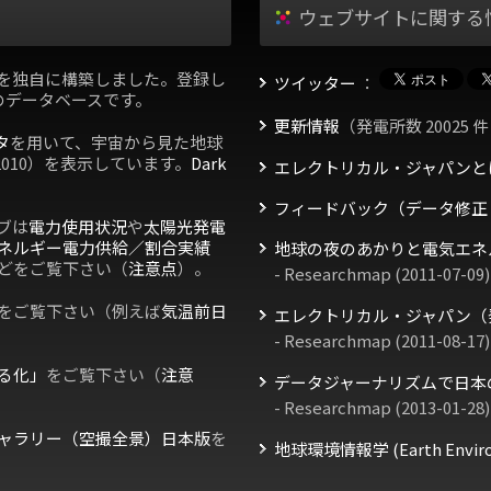
ウェブサイトに関する
を独自に構築しました。登録し
ツイッター
：
のデータベースです。
更新情報
（発電所数 20025 件
タ
を用いて、宇宙から見た地球
2010）を表示しています。
Dark
エレクトリカル・ジャパンと
フィードバック（データ修正
ブは
電力使用状況
や
太陽光発電
ネルギー電力供給／割合実績
地球の夜のあかりと電気エネ
どをご覧下さい（
注意点
）。
- Researchmap (2011-07-09)
をご覧下さい（例えば
気温前日
エレクトリカル・ジャパン（
- Researchmap (2011-08-17)
る化」
をご覧下さい（
注意
データジャーナリズムで日本
- Researchmap (2013-01-28)
ャラリー（空撮全景）日本版
を
地球環境情報学 (Earth Environm