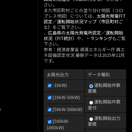
さい。
また市区町村ごとの塗り分け地図（コロ
プレス地図）については、
太陽光発電FIT
認定／運転開始状況マップ（市区町村ご
と）
をご覧下さい。
、
広島県の太陽光発電所認定／運転開始
状況（FIT統計）
や、
・ランキング
もご覧
下さい。
参考：経済産業省 資源エネルギー庁 再エ
ネ設備認定状況 最新データは2025年12月
です。
太陽光出力
データ種別
-10kW)
運転開始件数
累積
[10kW-50kW)
運転開始件数
差分
kW)
[50kW-500kW)
運転開始出力
[500kW-
累積
1000kW)