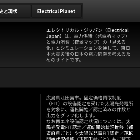
史と現状
Electrical Planet
エレクトリカル・ジャパン（Electrical
Japan）
は、電力供給（発電所マップ）
と電力消費（夜景マップ）の「見える
化」とシミュレーションを通して、東日
本大震災後の日本の電力問題を考えるた
めのサイトです。
広島県江田島市。固定価格買取制度
（FIT）の設備認定を受けた太陽光発電所
を対象に、運転開始／認定済みの件数と
出力をグラフ化します。
なお再エネ設備認定状況については、
太
陽光発電FIT認定／運転開始状況推移（都
道府県ごと）
や
太陽光発電FIT認定／運転
開始状況推移（市区町村ごと）
もご覧下