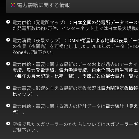
電力需給に関する情報
電力供給（発電所マップ）：
日本全国の発電所データベース
た発電所数は約2万件、インターネット上では日本最大規模
電力消費（夜景マップ）：
DMSP衛星による地球の夜景デー
の夜景（夜間光）を可視化しました。2010年のデータ（F18
Zone
もご覧下さい。
電力供給・需要に関する最新のデータおよび過去のアーカイ
実績
、
風力発電実績
、
電力需給実績
、
日本全国の再生可能エ
（毎年の最大記録・比率一覧）
、
季節ごとの最大電力一覧
な
電力需要に影響を与える最新の気象状況は
電力関連気象情報
比マップ
）。
電力供給・需要に関する過去の統計データは
電力統計「見え
点
）。
空撮で見たメガソーラーのかたちについては
メガソーラーギ
ご覧下さい。