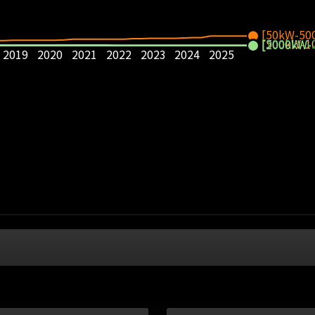
[50kW-50
[500kW-1
[1000kW-
[2000kW-
2019
2020
2021
2022
2023
2024
2025