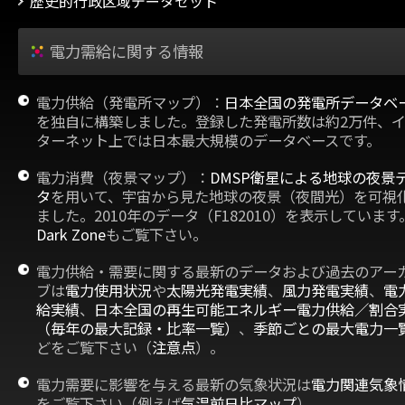
歴史的行政区域データセット
電力需給に関する情報
電力供給（発電所マップ）：
日本全国の発電所データベ
を独自に構築しました。登録した発電所数は約2万件、
ターネット上では日本最大規模のデータベースです。
電力消費（夜景マップ）：
DMSP衛星による地球の夜景
タ
を用いて、宇宙から見た地球の夜景（夜間光）を可視
ました。2010年のデータ（F182010）を表示しています
Dark Zone
もご覧下さい。
電力供給・需要に関する最新のデータおよび過去のアー
ブは
電力使用状況
や
太陽光発電実績
、
風力発電実績
、
電
給実績
、
日本全国の再生可能エネルギー電力供給／割合
（毎年の最大記録・比率一覧）
、
季節ごとの最大電力一
どをご覧下さい（
注意点
）。
電力需要に影響を与える最新の気象状況は
電力関連気象
をご覧下さい（例えば
気温前日比マップ
）。