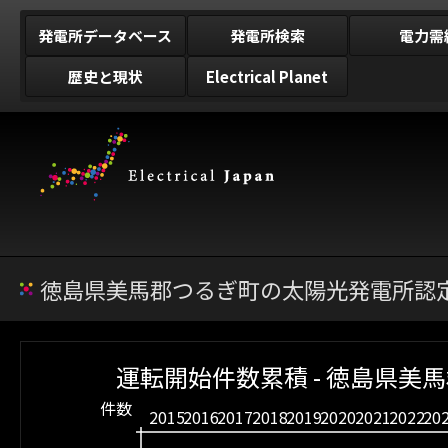
発電所データベース
発電所検索
電力需
歴史と現状
Electrical Planet
徳島県美馬郡つるぎ町の太陽光発電所認定
運転開始件数累積 - 徳島県美
件数
2015
2016
2017
2018
2019
2020
2021
2022
20