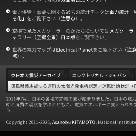
電力供給・需要に関する過去の統計データは
電力統計「
る化」
をご覧下さい（
注意点
）。
空撮で見たメガソーラーのかたちについては
メガソーラ
ャラリー（空撮全景）日本版
をご覧下さい。
世界の電力マップは
Electrical Planet
をご覧下さい（
注
点
）。
東日本大震災アーカイブ
>
エレクトリカル・ジャパン
>
徳島県美馬郡つるぎ町の太陽光発電所認定／運転開始状況（F
2011年7月、日本の各地で節電の夏が始まりました。日本の電
給と消費の現状を学ぶとともに、電気エネルギーに支えられた
う。
Copyright 2011-2026,
Asanobu KITAMOTO
, National Institut