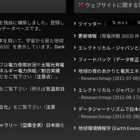
ウェブサイトに関する
を独自に構築しました。登録し
ツイッター
：
のデータベースです。
更新情報
（発電所数 20025 件
タ
を用いて、宇宙から見た地球
2010）を表示しています。
Dark
エレクトリカル・ジャパンと
フィードバック（データ修正
ブは
電力使用状況
や
太陽光発電
ネルギー電力供給／割合実績
地球の夜のあかりと電気エネ
どをご覧下さい（
注意点
）。
- Researchmap (2011-07-09)
をご覧下さい（例えば
気温前日
エレクトリカル・ジャパン（
- Researchmap (2011-08-17)
る化」
をご覧下さい（
注意
データジャーナリズムで日本
- Researchmap (2013-01-28)
ャラリー（空撮全景）日本版
を
地球環境情報学 (Earth Environm