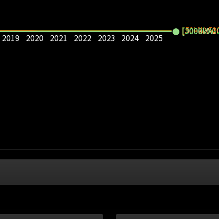
[50kW-50
[1000kW-
[500kW-1
[2000kW-
2019
2020
2021
2022
2023
2024
2025