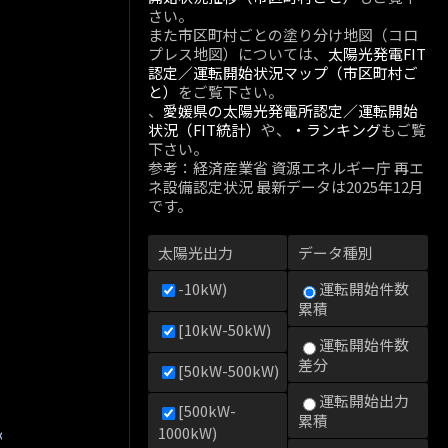
さい。
また市区町村ごとの塗り分け地図（コロ
プレス地図）については、
太陽光発電FIT
認定／運転開始状況マップ（市区町村ご
と）
をご覧下さい。
、
愛媛県の太陽光発電所認定／運転開始
状況（FIT統計）
や、
・ランキング
もご覧
下さい。
参考：経済産業省 資源エネルギー庁 再エ
ネ設備認定状況 最新データは2025年12月
です。
太陽光出力
データ種別
-10kW)
運転開始件数
累積
[10kW-50kW)
運転開始件数
差分
[50kW-500kW)
運転開始出力
[500kW-
累積
kW)
1000kW)