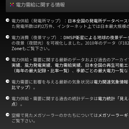
電力需給に関する情報
電力供給（発電所マップ）：
日本全国の発電所データベース
た発電所数は約2万件、インターネット上では日本最大規模
電力消費（夜景マップ）：
DMSP衛星による地球の夜景デー
の夜景（夜間光）を可視化しました。2010年のデータ（F18
Zone
もご覧下さい。
電力供給・需要に関する最新のデータおよび過去のアーカイ
実績
、
風力発電実績
、
電力需給実績
、
日本全国の再生可能エ
（毎年の最大記録・比率一覧）
、
季節ごとの最大電力一覧
な
電力需要に影響を与える最新の気象状況は
電力関連気象情報
比マップ
）。
電力供給・需要に関する過去の統計データは
電力統計「見え
点
）。
空撮で見たメガソーラーのかたちについては
メガソーラーギ
ご覧下さい。