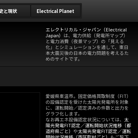
史と現状
Electrical Planet
エレクトリカル・ジャパン（Electrical
Japan）
は、電力供給（発電所マップ）
と電力消費（夜景マップ）の「見える
化」とシミュレーションを通して、東日
本大震災後の日本の電力問題を考えるた
めのサイトです。
愛媛県東温市。固定価格買取制度（FIT）
の設備認定を受けた太陽光発電所を対象
に、運転開始／認定済みの件数と出力を
グラフ化します。
なお再エネ設備認定状況については、
太
陽光発電FIT認定／運転開始状況推移（都
道府県ごと）
や
太陽光発電FIT認定／運転
開始状況推移（市区町村ごと）
もご覧下