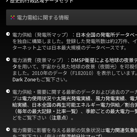
歴史的行政区域データセット
電力需給に関する情報
電力供給（発電所マップ）：
日本全国の発電所データベ
を独自に構築しました。登録した発電所数は約2万件、
ターネット上では日本最大規模のデータベースです。
電力消費（夜景マップ）：
DMSP衛星による地球の夜景
タ
を用いて、宇宙から見た地球の夜景（夜間光）を可視
ました。2010年のデータ（F182010）を表示しています
Dark Zone
もご覧下さい。
電力供給・需要に関する最新のデータおよび過去のアー
ブは
電力使用状況
や
太陽光発電実績
、
風力発電実績
、
電
給実績
、
日本全国の再生可能エネルギー電力供給／割合
（毎年の最大記録・比率一覧）
、
季節ごとの最大電力一
どをご覧下さい（
注意点
）。
電力需要に影響を与える最新の気象状況は
電力関連気象
をご覧下さい（例えば
気温前日比マップ
）。