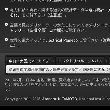
電力供給・需要に関する過去の統計データは
電力統計「
る化」
をご覧下さい（
注意点
）。
空撮で見たメガソーラーのかたちについては
メガソーラ
ャラリー（空撮全景）日本版
をご覧下さい。
世界の電力マップは
Electrical Planet
をご覧下さい（
注
点
）。
東日本大震災アーカイブ
>
エレクトリカル・ジャパン
>
愛媛県南宇和郡愛南町の太陽光発電所認定／運転開始状況（F
2011年7月、日本の各地で節電の夏が始まりました。日本の電
給と消費の現状を学ぶとともに、電気エネルギーに支えられた
う。
Copyright 2011-2026,
Asanobu KITAMOTO
, National Institut