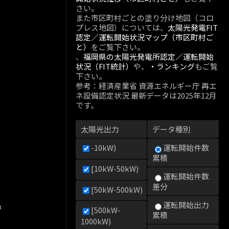
さい。
また市区町村ごとの塗り分け地図（コロ
プレス地図）については、
太陽光発電FIT
認定／運転開始状況マップ（市区町村ご
と）
をご覧下さい。
、
福岡県の太陽光発電所認定／運転開始
状況（FIT統計）
や、
・ランキング
もご覧
下さい。
参考：経済産業省 資源エネルギー庁 再エ
ネ設備認定状況 最新データは2025年12月
です。
太陽光出力
データ種別
-10kW)
運転開始件数
累積
[10kW-50kW)
運転開始件数
差分
[50kW-500kW)
運転開始出力
kW)
[500kW-
累積
1000kW)