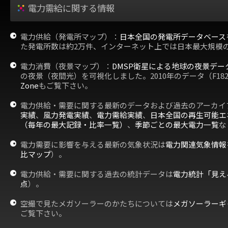
電力需給に関する情報
電力供給（発電所マップ）：
日本全国の発電所データベース
た発電所数は約2万件、インターネット上では日本最大規模
電力消費（夜景マップ）：
DMSP衛星による地球の夜景デー
の夜景（夜間光）を可視化しました。2010年のデータ（F18
Zone
もご覧下さい。
電力供給・需要に関する最新のデータおよび過去のアーカイ
実績
、
風力発電実績
、
電力需給実績
、
日本全国の再生可能エ
（毎年の最大記録・比率一覧）
、
季節ごとの最大電力一覧
な
電力需要に影響を与える最新の気象状況は
電力関連気象情報
比マップ
）。
電力供給・需要に関する過去の統計データは
電力統計「見え
点
）。
空撮で見たメガソーラーのかたちについては
メガソーラーギ
ご覧下さい。