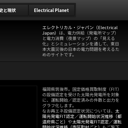
史と現状
Electrical Planet
エレクトリカル・ジャパン（Electrical
Japan）
は、電力供給（発電所マップ）
と電力消費（夜景マップ）の「見える
化」とシミュレーションを通して、東日
本大震災後の日本の電力問題を考えるた
めのサイトです。
福岡県筑後市。固定価格買取制度（FIT）
の設備認定を受けた太陽光発電所を対象
に、運転開始／認定済みの件数と出力を
グラフ化します。
なお再エネ設備認定状況については、
太
陽光発電FIT認定／運転開始状況推移（都
道府県ごと）
や
太陽光発電FIT認定／運転
開始状況推移（市区町村ごと）
もご覧下