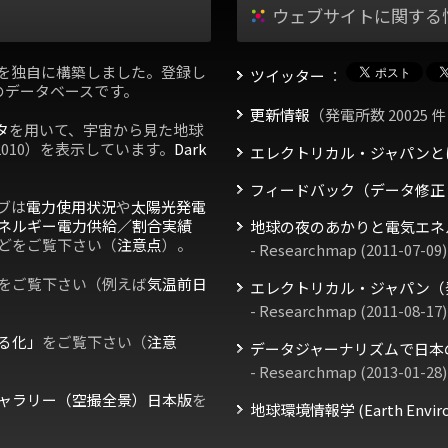
ウェブサイトに関する
を独自に構築しました。登録し
ツイッター
：
のデータベースです。
更新情報
（発電所数 20025 件
タ
を用いて、宇宙から見た地球
2010）を表示しています。
Dark
エレクトリカル・ジャパンと
フィードバック（データ修正
ブは
電力使用状況
や
太陽光発電
ネルギー電力供給／割合実績
地球の夜のあかりと電気エネ
どをご覧下さい（
注意点
）。
- Researchmap (2011-07-09)
をご覧下さい（例えば
気温前日
エレクトリカル・ジャパン（
- Researchmap (2011-08-17)
る化」
をご覧下さい（
注意
データジャーナリズムで日本
- Researchmap (2013-01-28)
ャラリー（空撮全景）日本版
を
地球環境情報学 (Earth Environm