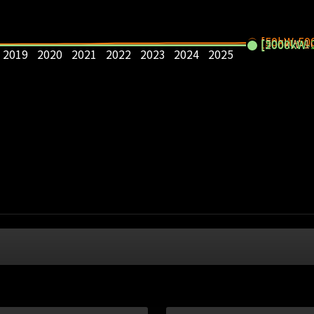
[50kW-50
[500kW-1
[1000kW-
[2000kW-
2019
2020
2021
2022
2023
2024
2025