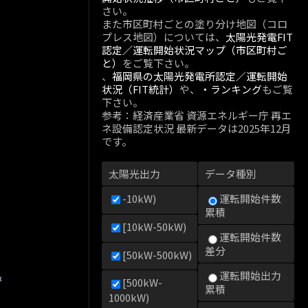
さい。
また市区町村ごとの塗り分け地図（コロ
プレス地図）については、
太陽光発電FIT
認定／運転開始状況マップ（市区町村ご
と）
をご覧下さい。
、
福岡県の太陽光発電所認定／運転開始
状況（FIT統計）
や、
・ランキング
もご覧
下さい。
参考：経済産業省 資源エネルギー庁 再エ
ネ設備認定状況 最新データは2025年12月
です。
太陽光出力
データ種別
-10kW)
運転開始件数
累積
[10kW-50kW)
運転開始件数
差分
[50kW-500kW)
運転開始出力
kW)
[500kW-
累積
1000kW)