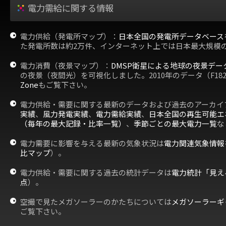
電力需給に関する情報
電力供給（発電所マップ）：
日本全国の発電所データベース
た発電所数は約2万件、インターネット上では日本最大規模
電力消費（夜景マップ）：
DMSP衛星による地球の夜景デー
の夜景（夜間光）を可視化しました。2010年のデータ（F18
Zone
もご覧下さい。
電力供給・需要に関する最新のデータおよび過去のアーカイ
実績
、
風力発電実績
、
電力需給実績
、
日本全国の再生可能エ
（毎年の最大記録・比率一覧）
、
季節ごとの最大電力一覧
な
電力需要に影響を与える最新の気象状況は
電力関連気象情報
比マップ
）。
電力供給・需要に関する過去の統計データは
電力統計「見え
点
）。
空撮で見たメガソーラーのかたちについては
メガソーラーギ
ご覧下さい。