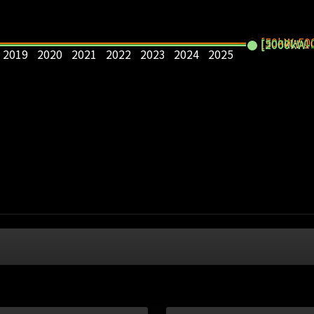
[50kW-50
[500kW-1
[1000kW-
[2000kW-
2019
2020
2021
2022
2023
2024
2025