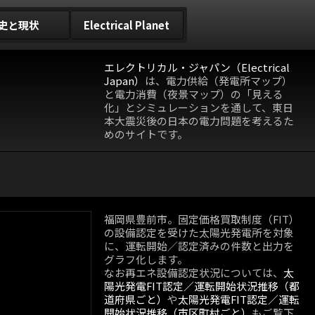
史と現状
Electrical Planet
エレクトリカル・ジャパン（Electrical
Japan）
は、電力供給（発電所マップ）
と電力消費（夜景マップ）の「見える
化」とシミュレーションを通して、東日
本大震災後の日本の電力問題を考えるた
めのサイトです。
福岡県豊前市。固定価格買取制度（FIT）
の設備認定を受けた太陽光発電所を対象
に、運転開始／認定済みの件数と出力を
グラフ化します。
なお再エネ設備認定状況については、
太
陽光発電FIT認定／運転開始状況推移（都
道府県ごと）
や
太陽光発電FIT認定／運転
開始状況推移（市区町村ごと）
もご覧下