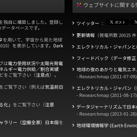
ウェブサイトに関する
を独自に構築しました。登録し
ツイッター
：
のデータベースです。
更新情報
（発電所数 20025 件
タ
を用いて、宇宙から見た地球
2010）を表示しています。
Dark
エレクトリカル・ジャパンと
フィードバック（データ修正
ブは
電力使用状況
や
太陽光発電
ネルギー電力供給／割合実績
地球の夜のあかりと電気エネ
どをご覧下さい（
注意点
）。
- Researchmap (2011-07-09)
をご覧下さい（例えば
気温前日
エレクトリカル・ジャパン（
- Researchmap (2011-08-17)
る化」
をご覧下さい（
注意
データジャーナリズムで日本
- Researchmap (2013-01-28)
ャラリー（空撮全景）日本版
を
地球環境情報学 (Earth Environm