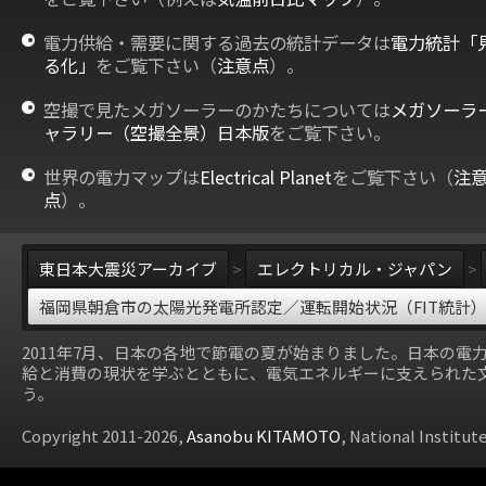
電力供給・需要に関する過去の統計データは
電力統計「
る化」
をご覧下さい（
注意点
）。
空撮で見たメガソーラーのかたちについては
メガソーラ
ャラリー（空撮全景）日本版
をご覧下さい。
世界の電力マップは
Electrical Planet
をご覧下さい（
注
点
）。
東日本大震災アーカイブ
>
エレクトリカル・ジャパン
>
福岡県朝倉市の太陽光発電所認定／運転開始状況（FIT統計
2011年7月、日本の各地で節電の夏が始まりました。日本の電
給と消費の現状を学ぶとともに、電気エネルギーに支えられた
う。
Copyright 2011-2026,
Asanobu KITAMOTO
, National Institut