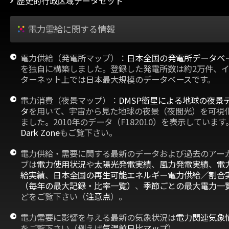
歴史的行政区域データセット
電力需給に関する情報
電力供給（発電所マップ）：
日本全国の発電所データベ
を独自に構築しました。登録した発電所数は約2万件、
ターネット上では日本最大規模のデータベースです。
電力消費（夜景マップ）：
DMSP衛星による地球の夜景
タ
を用いて、宇宙から見た地球の夜景（夜間光）を可視
ました。2010年のデータ（F182010）を表示しています
Dark Zone
もご覧下さい。
電力供給・需要に関する最新のデータおよび過去のアー
ブは
電力使用状況
や
太陽光発電実績
、
風力発電実績
、
電
給実績
、
日本全国の再生可能エネルギー電力供給／割合
（毎年の最大記録・比率一覧）
、
季節ごとの最大電力一
どをご覧下さい（
注意点
）。
電力需要に影響を与える最新の気象状況は
電力関連気象
をご覧下さい（例えば
気温前日比マップ
）。