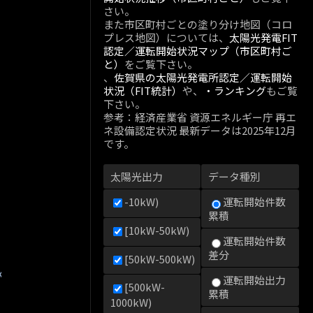
さい。
また市区町村ごとの塗り分け地図（コロ
プレス地図）については、
太陽光発電FIT
認定／運転開始状況マップ（市区町村ご
と）
をご覧下さい。
、
佐賀県の太陽光発電所認定／運転開始
状況（FIT統計）
や、
・ランキング
もご覧
下さい。
参考：経済産業省 資源エネルギー庁 再エ
ネ設備認定状況 最新データは2025年12月
です。
太陽光出力
データ種別
-10kW)
運転開始件数
累積
[10kW-50kW)
運転開始件数
差分
[50kW-500kW)
kW)
運転開始出力
[500kW-
累積
1000kW)