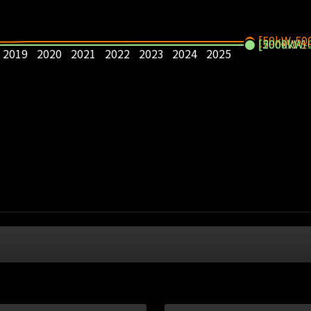
[50kW-50
[500kW-1
[1000kW-
[2000kW-
2019
2020
2021
2022
2023
2024
2025