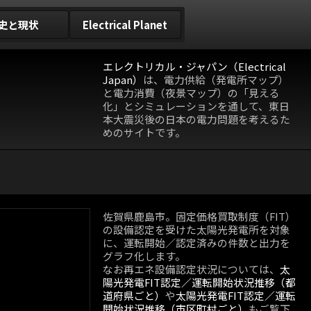
史と現状
Electrical Planet
エレクトリカル・ジャパン（Electrical
Japan）
は、電力供給（発電所マップ）
と電力消費（夜景マップ）の「見える
化」とシミュレーションを通して、東日
本大震災後の日本の電力問題を考えるた
めのサイトです。
佐賀県鹿島市。固定価格買取制度（FIT）
の設備認定を受けた太陽光発電所を対象
に、運転開始／認定済みの件数と出力を
グラフ化します。
なお再エネ設備認定状況については、
太
陽光発電FIT認定／運転開始状況推移（都
道府県ごと）
や
太陽光発電FIT認定／運転
開始状況推移（市区町村ごと）
もご覧下