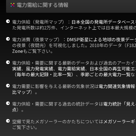
電力需給に関する情報
電力供給（発電所マップ）：
日本全国の発電所データベース
た発電所数は約2万件、インターネット上では日本最大規模
電力消費（夜景マップ）：
DMSP衛星による地球の夜景デー
の夜景（夜間光）を可視化しました。2010年のデータ（F18
Zone
もご覧下さい。
電力供給・需要に関する最新のデータおよび過去のアーカイ
実績
、
風力発電実績
、
電力需給実績
、
日本全国の再生可能エ
（毎年の最大記録・比率一覧）
、
季節ごとの最大電力一覧
な
電力需要に影響を与える最新の気象状況は
電力関連気象情報
比マップ
）。
電力供給・需要に関する過去の統計データは
電力統計「見え
点
）。
空撮で見たメガソーラーのかたちについては
メガソーラーギ
ご覧下さい。