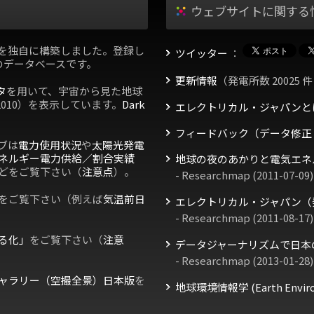
ウェブサイトに関する
を独自に構築しました。登録し
ツイッター
：
のデータベースです。
更新情報
（発電所数 20025 件
タ
を用いて、宇宙から見た地球
2010）を表示しています。
Dark
エレクトリカル・ジャパンと
フィードバック（データ修正
ブは
電力使用状況
や
太陽光発電
ネルギー電力供給／割合実績
地球の夜のあかりと電気エネ
どをご覧下さい（
注意点
）。
- Researchmap (2011-07-09)
をご覧下さい（例えば
気温前日
エレクトリカル・ジャパン（
- Researchmap (2011-08-17)
る化」
をご覧下さい（
注意
データジャーナリズムで日本
- Researchmap (2013-01-28)
ャラリー（空撮全景）日本版
を
地球環境情報学 (Earth Environm