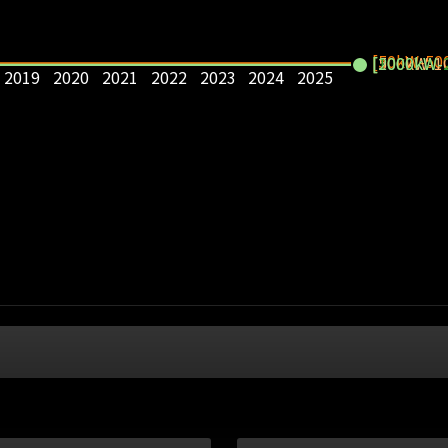
[50kW-50
[500kW-1
[1000kW-
[2000kW-
2019
2020
2021
2022
2023
2024
2025