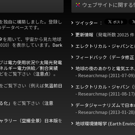
ウェブサイトに関する
を独自に構築しました。登録し
ツイッター
：
のデータベースです。
更新情報
（発電所数 20025 件
タ
を用いて、宇宙から見た地球
2010）を表示しています。
Dark
エレクトリカル・ジャパンと
フィードバック（データ修正
ブは
電力使用状況
や
太陽光発電
ネルギー電力供給／割合実績
地球の夜のあかりと電気エネ
どをご覧下さい（
注意点
）。
- Researchmap (2011-07-09)
をご覧下さい（例えば
気温前日
エレクトリカル・ジャパン（
- Researchmap (2011-08-17)
る化」
をご覧下さい（
注意
データジャーナリズムで日本
- Researchmap (2013-01-28)
ャラリー（空撮全景）日本版
を
地球環境情報学 (Earth Environm