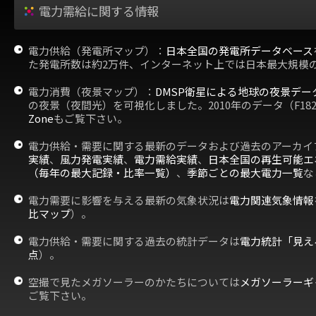
電力需給に関する情報
電力供給（発電所マップ）：
日本全国の発電所データベース
た発電所数は約2万件、インターネット上では日本最大規模
電力消費（夜景マップ）：
DMSP衛星による地球の夜景デー
の夜景（夜間光）を可視化しました。2010年のデータ（F18
Zone
もご覧下さい。
電力供給・需要に関する最新のデータおよび過去のアーカイ
実績
、
風力発電実績
、
電力需給実績
、
日本全国の再生可能エ
（毎年の最大記録・比率一覧）
、
季節ごとの最大電力一覧
な
電力需要に影響を与える最新の気象状況は
電力関連気象情報
比マップ
）。
電力供給・需要に関する過去の統計データは
電力統計「見え
点
）。
空撮で見たメガソーラーのかたちについては
メガソーラーギ
ご覧下さい。