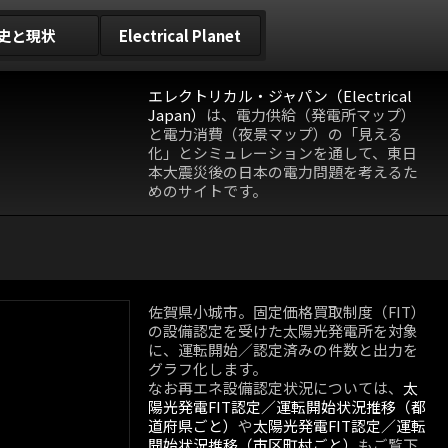
史と現状
Electrical Planet
エレクトリカル・ジャパン（Electrical
Japan）
は、電力供給（発電所マップ）
と電力消費（夜景マップ）の「見える
化」とシミュレーションを通して、東日
本大震災後の日本の電力問題を考えるた
めのサイトです。
佐賀県小城市。固定価格買取制度（FIT）
の設備認定を受けた太陽光発電所を対象
に、運転開始／認定済みの件数と出力を
グラフ化します。
なお再エネ設備認定状況については、
太
陽光発電FIT認定／運転開始状況推移（都
道府県ごと）
や
太陽光発電FIT認定／運転
開始状況推移（市区町村ごと）
もご覧下