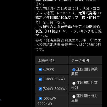
さい。
また市区町村ごとの塗り分け地図（コロ
プレス地図）については、
太陽光発電FIT
認定／運転開始状況マップ（市区町村ご
と）
をご覧下さい。
、
佐賀県の太陽光発電所認定／運転開始
状況（FIT統計）
や、
・ランキング
もご覧
下さい。
参考：経済産業省 資源エネルギー庁 再エ
ネ設備認定状況 最新データは2025年12月
です。
太陽光出力
データ種別
-10kW)
運転開始件数
累積
[10kW-50kW)
運転開始件数
差分
[50kW-500kW)
運転開始出力
[500kW-
kW)
累積
1000kW)