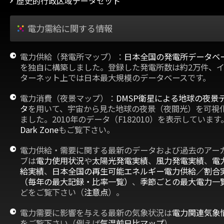
歴史的行政区域データセット
電力需給に関する情報
電力供給（発電所マップ）：
日本全国の発電所データベ
を独自に構築しました。登録した発電所数は約2万件、
ターネット上では日本最大規模のデータベースです。
電力消費（夜景マップ）：
DMSP衛星による地球の夜景
タ
を用いて、宇宙から見た地球の夜景（夜間光）を可視
ました。2010年のデータ（F182010）を表示しています
Dark Zone
もご覧下さい。
電力供給・需要に関する最新のデータおよび過去のアー
ブは
電力使用状況
や
太陽光発電実績
、
風力発電実績
、
電
給実績
、
日本全国の再生可能エネルギー電力供給／割合
（毎年の最大記録・比率一覧）
、
季節ごとの最大電力一
どをご覧下さい（
注意点
）。
電力需要に影響を与える最新の気象状況は
電力関連気象
をご覧下さい（例えば
気温前日比マップ
）。