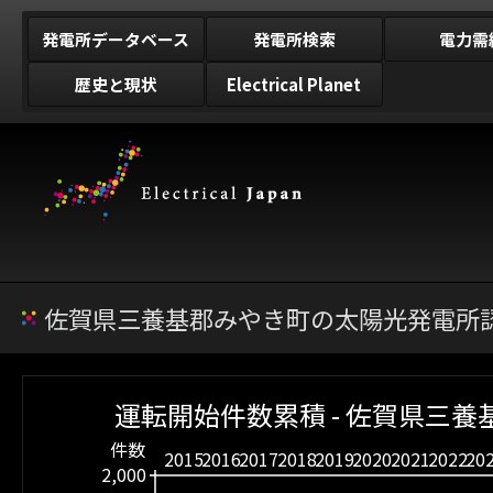
発電所データベース
発電所検索
電力需
歴史と現状
Electrical Planet
佐賀県三養基郡みやき町の太陽光発電所認
運転開始件数累積 - 佐賀県三
件数
2015
2016
2017
2018
2019
2020
2021
2022
20
2,000