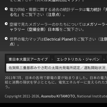
電力供給・需要に関する過去の統計データは
電力統計「
る化」
をご覧下さい（
注意点
）。
空撮で見たメガソーラーのかたちについては
メガソーラ
ャラリー（空撮全景）日本版
をご覧下さい。
世界の電力マップは
Electrical Planet
をご覧下さい（
注
点
）。
東日本大震災アーカイブ
>
エレクトリカル・ジャパン
>
佐賀県三養基郡みやき町の太陽光発電所認定／運転開始状況（
2011年7月、日本の各地で節電の夏が始まりました。日本の電
給と消費の現状を学ぶとともに、電気エネルギーに支えられた
う。
Copyright 2011-2026,
Asanobu KITAMOTO
, National Institut