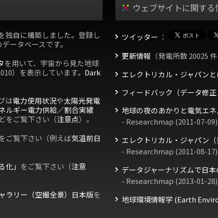
ウェブサイトに関する
を独自に構築しました。登録し
ツイッター
：
のデータベースです。
更新情報
（発電所数 20025 件
タ
を用いて、宇宙から見た地球
2010）を表示しています。
Dark
エレクトリカル・ジャパンと
フィードバック（データ修正
ブは
電力使用状況
や
太陽光発電
ネルギー電力供給／割合実績
地球の夜のあかりと電気エネ
どをご覧下さい（
注意点
）。
- Researchmap (2011-07-09)
をご覧下さい（例えば
気温前日
エレクトリカル・ジャパン（
- Researchmap (2011-08-17)
る化」
をご覧下さい（
注意
データジャーナリズムで日本
- Researchmap (2013-01-28)
ャラリー（空撮全景）日本版
を
地球環境情報学 (Earth Environm