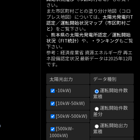
さい。
また市区町村ごとの塗り分け地図（コロ
プレス地図）については、
太陽光発電FIT
認定／運転開始状況マップ（市区町村ご
と）
をご覧下さい。
、
熊本県の太陽光発電所認定／運転開始
状況（FIT統計）
や、
・ランキング
もご覧
下さい。
参考：経済産業省 資源エネルギー庁 再エ
ネ設備認定状況 最新データは2025年12月
です。
太陽光出力
データ種別
-10kW)
運転開始件数
累積
[10kW-50kW)
運転開始件数
差分
[50kW-500kW)
kW)
運転開始出力
[500kW-
累積
1000kW)