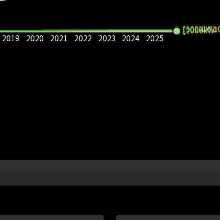
[1000kW-
[50kW-50
[500kW-1
[2000kW-
2019
2020
2021
2022
2023
2024
2025