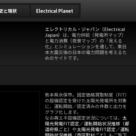
史と現状
Electrical Planet
エレクトリカル・ジャパン（Electrical
Japan）
は、電力供給（発電所マップ）
と電力消費（夜景マップ）の「見える
化」とシミュレーションを通して、東日
本大震災後の日本の電力問題を考えるた
めのサイトです。
熊本県水俣市。固定価格買取制度（FIT）
の設備認定を受けた太陽光発電所を対象
に、運転開始／認定済みの件数と出力を
グラフ化します。
なお再エネ設備認定状況については、
太
陽光発電FIT認定／運転開始状況推移（都
道府県ごと）
や
太陽光発電FIT認定／運転
開始状況推移（市区町村ごと）
もご覧下