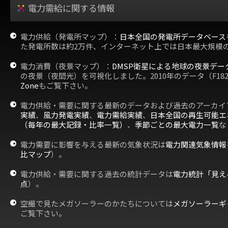
電力需給に関する情報
電力供給（発電所マップ）：
日本全国の発電所データベース
た発電所数は約2万件、インターネット上では日本最大規模
電力消費（夜景マップ）：
DMSP衛星による地球の夜景デー
の夜景（夜間光）を可視化しました。2010年のデータ（F18
Zone
もご覧下さい。
電力供給・需要に関する最新のデータおよび過去のアーカイ
実績
、
風力発電実績
、
電力需給実績
、
日本全国の再生可能エ
（毎年の最大記録・比率一覧）
、
季節ごとの最大電力一覧
な
電力需要に影響を与える最新の気象状況は
電力関連気象情報
比マップ
）。
電力供給・需要に関する過去の統計データは
電力統計「見え
点
）。
空撮で見たメガソーラーのかたちについては
メガソーラーギ
ご覧下さい。