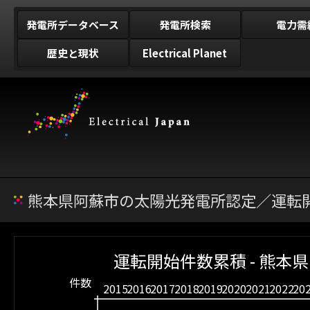
発電所データベース
発電所検索
電力需
歴史と現状
Electrical Planet
熊本県阿蘇市の太陽光発電所認定／運転開
運転開始件数累積 - 熊本
件数
2015
2016
2017
2018
2019
2020
2021
2022
20