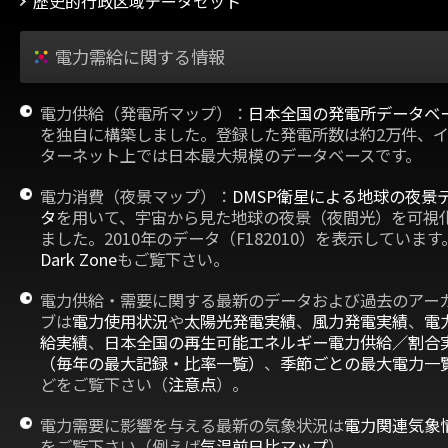
歴史的行政区域データセット
電力需給に関する情報
電力供給（発電所マップ）：
日本全国の発電所データベ
を独自に構築しました。登録した発電所数は約2万件、
ターネット上では日本最大規模のデータベースです。
電力消費（夜景マップ）：
DMSP衛星による地球の夜景
タ
を用いて、宇宙から見た地球の夜景（夜間光）を可視
ました。2010年のデータ（F182010）を表示しています
Dark Zone
もご覧下さい。
電力供給・需要に関する最新のデータおよび過去のアー
ブは
電力使用状況
や
太陽光発電実績
、
風力発電実績
、
電
給実績
、
日本全国の再生可能エネルギー電力供給／割合
（毎年の最大記録・比率一覧）
、
季節ごとの最大電力一
どをご覧下さい（
注意点
）。
電力需要に影響を与える最新の気象状況は
電力関連気象
をご覧下さい（例えば
気温前日比マップ
）。