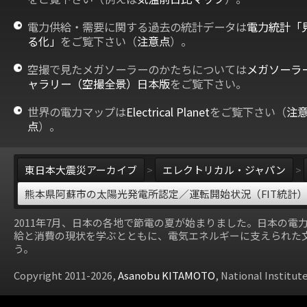
電力供給・需要に関する過去の統計データは
電力統計「
る化」
をご覧下さい（
注意点
）。
空撮で見たメガソーラーのかたちについては
メガソーラ
ャラリー（空撮全景）日本版
をご覧下さい。
世界の電力マップは
Electrical Planet
をご覧下さい（
注
点
）。
東日本大震災アーカイブ
>
エレクトリカル・ジャパン
>
熊本県阿蘇市の太陽光発電所認定／運転開始状況（FIT統計
2011年7月、日本の各地で節電の夏が始まりました。日本の電
給と消費の現状を学ぶとともに、電気エネルギーに支えられた
う。
Copyright 2011-2026,
Asanobu KITAMOTO
, National Institut