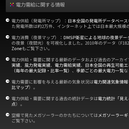
電力需給に関する情報
電力供給（発電所マップ）：
日本全国の発電所データベース
た発電所数は約2万件、インターネット上では日本最大規模
電力消費（夜景マップ）：
DMSP衛星による地球の夜景デー
の夜景（夜間光）を可視化しました。2010年のデータ（F18
Zone
もご覧下さい。
電力供給・需要に関する最新のデータおよび過去のアーカイ
実績
、
風力発電実績
、
電力需給実績
、
日本全国の再生可能エ
（毎年の最大記録・比率一覧）
、
季節ごとの最大電力一覧
な
電力需要に影響を与える最新の気象状況は
電力関連気象情報
比マップ
）。
電力供給・需要に関する過去の統計データは
電力統計「見え
点
）。
空撮で見たメガソーラーのかたちについては
メガソーラーギ
ご覧下さい。