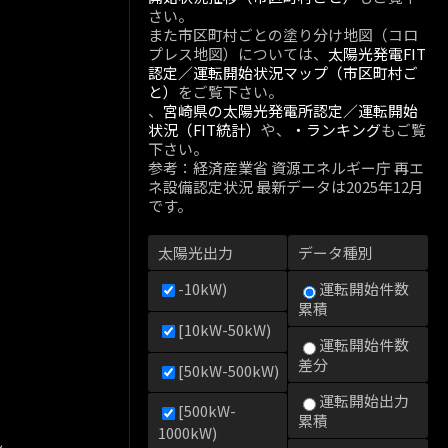
さい。
また市区町村ごとの塗り分け地図（コロ
プレス地図）については、
太陽光発電FIT
認定／運転開始状況マップ（市区町村ご
と）
をご覧下さい。
、
宮崎県の太陽光発電所認定／運転開始
状況（FIT統計）
や、
・ランキング
もご覧
下さい。
参考：経済産業省 資源エネルギー庁 再エ
ネ設備認定状況 最新データは2025年12月
です。
太陽光出力
データ種別
-10kW)
運転開始件数
累積
[10kW-50kW)
運転開始件数
差分
[50kW-500kW)
運転開始出力
[500kW-
累積
1000kW)
kW)