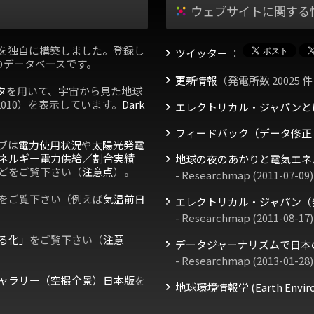
ウェブサイトに関する
を独自に構築しました。登録し
ツイッター
：
のデータベースです。
更新情報
（発電所数 20025 件
タ
を用いて、宇宙から見た地球
2010）を表示しています。
Dark
エレクトリカル・ジャパンと
フィードバック（データ修正
ブは
電力使用状況
や
太陽光発電
ネルギー電力供給／割合実績
地球の夜のあかりと電気エネ
どをご覧下さい（
注意点
）。
- Researchmap (2011-07-09)
をご覧下さい（例えば
気温前日
エレクトリカル・ジャパン（
- Researchmap (2011-08-17)
る化」
をご覧下さい（
注意
データジャーナリズムで日本
- Researchmap (2013-01-28)
ャラリー（空撮全景）日本版
を
地球環境情報学 (Earth Environm