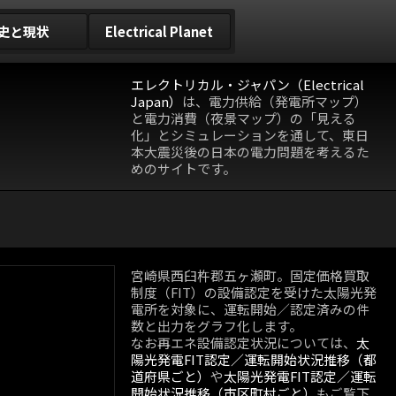
史と現状
Electrical Planet
エレクトリカル・ジャパン（Electrical
Japan）
は、電力供給（発電所マップ）
と電力消費（夜景マップ）の「見える
化」とシミュレーションを通して、東日
本大震災後の日本の電力問題を考えるた
めのサイトです。
宮崎県西臼杵郡五ヶ瀬町。固定価格買取
制度（FIT）の設備認定を受けた太陽光発
電所を対象に、運転開始／認定済みの件
数と出力をグラフ化します。
なお再エネ設備認定状況については、
太
陽光発電FIT認定／運転開始状況推移（都
道府県ごと）
や
太陽光発電FIT認定／運転
開始状況推移（市区町村ごと）
もご覧下