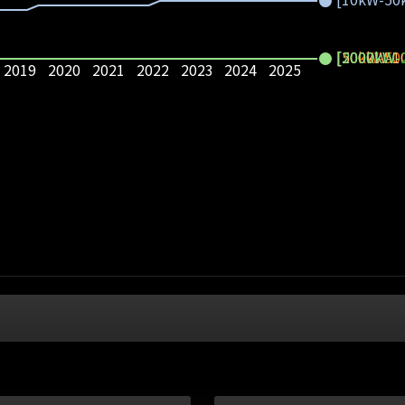
[50kW-50
[500kW-1
[1000kW-
[2000kW-
2019
2020
2021
2022
2023
2024
2025