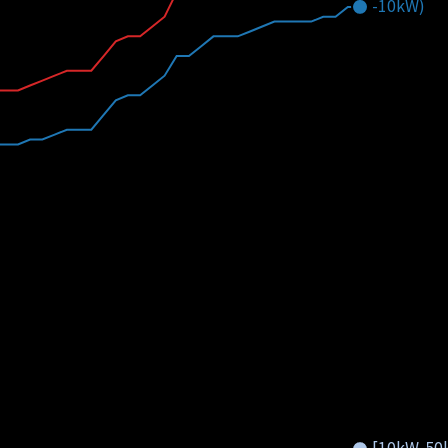
-10kW)
[10kW-50