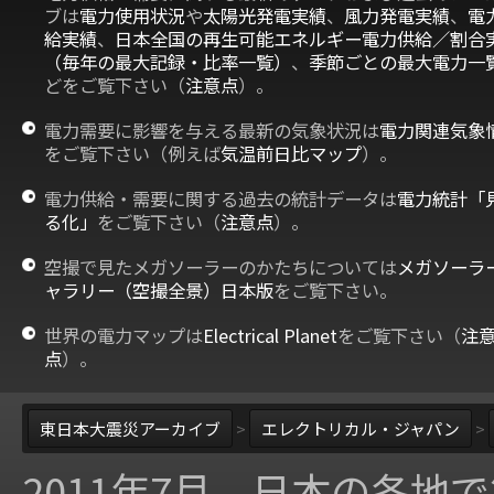
ブは
電力使用状況
や
太陽光発電実績
、
風力発電実績
、
電
給実績
、
日本全国の再生可能エネルギー電力供給／割合
（毎年の最大記録・比率一覧）
、
季節ごとの最大電力一
どをご覧下さい（
注意点
）。
電力需要に影響を与える最新の気象状況は
電力関連気象
をご覧下さい（例えば
気温前日比マップ
）。
電力供給・需要に関する過去の統計データは
電力統計「
る化」
をご覧下さい（
注意点
）。
空撮で見たメガソーラーのかたちについては
メガソーラ
ャラリー（空撮全景）日本版
をご覧下さい。
世界の電力マップは
Electrical Planet
をご覧下さい（
注
点
）。
東日本大震災アーカイブ
>
エレクトリカル・ジャパン
>
2011年7月、日本の各地