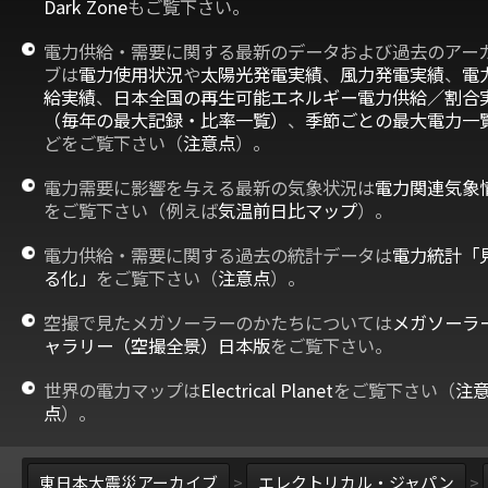
Dark Zone
もご覧下さい。
電力供給・需要に関する最新のデータおよび過去のアー
ブは
電力使用状況
や
太陽光発電実績
、
風力発電実績
、
電
給実績
、
日本全国の再生可能エネルギー電力供給／割合
（毎年の最大記録・比率一覧）
、
季節ごとの最大電力一
どをご覧下さい（
注意点
）。
電力需要に影響を与える最新の気象状況は
電力関連気象
をご覧下さい（例えば
気温前日比マップ
）。
電力供給・需要に関する過去の統計データは
電力統計「
る化」
をご覧下さい（
注意点
）。
空撮で見たメガソーラーのかたちについては
メガソーラ
ャラリー（空撮全景）日本版
をご覧下さい。
世界の電力マップは
Electrical Planet
をご覧下さい（
注
点
）。
東日本大震災アーカイブ
>
エレクトリカル・ジャパン
>