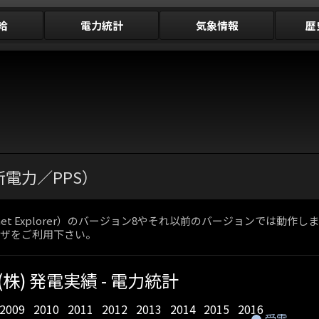
給
電力統計
気象情報
歴
者（新電力／PPS）
net Explorer）のバージョン8やそれ以前のバージョンでは
ブラウザをご利用下さい。
株) 発電実績 - 電力統計
2009
2010
2011
2012
2013
2014
2015
2016
受電