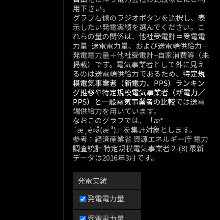
用下さい。
グラフ右側のラジオボタンを選択し、表
示したい発電実績を選んでください。こ
れらの量の関係は、他社受電計＝受電電
力量−送電電力量、および送電端供給力＝
発電電力量＋他社受電計−自家消費等（未
掲載）です。電気事業者として外に見え
るのは送電端供給力であるため、
特定規
模電気事業者（新電力、PPS）ランキン
グ推移
や
特定規模電気事業者（新電力／
PPS）と一般電気事業者の比較
では送電
端供給力を用いています。
なおこのグラフでは、「æ°
´æ¸é»å(æ ª)」を集計対象とします。
参考：経済産業省 資源エネルギー庁 電力
調査統計 特定規模電気事業者 2-(8) 最新
データは2016年3月です。
発電実績
発電電力量
受電電力量