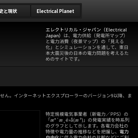
史と現状
Electrical Planet
エレクトリカル・ジャパン（Electrical
Japan）
は、電力供給（発電所マップ）
と電力消費（夜景マップ）の「見える
化」とシミュレーションを通して、東日
本大震災後の日本の電力問題を考えるた
めのサイトです。
動作しません。インターネットエクスプローラーのバージョン9以降、ま
特定規模電気事業者（新電力／PPS）の
「æ°´æ¸é»å(æ ª)」の発電実績を時系列
のグラフとして示します。各電力会社の
特徴や電力量の推移などを把握し、
電力
自由化
に伴う電力会社の比較などにご利