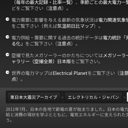
（毎年の最大記録・比率一覧）
、
季節ごとの最大電力一
どをご覧下さい（
注意点
）。
電力需要に影響を与える最新の気象状況は
電力関連気象
をご覧下さい（例えば
気温前日比マップ
）。
電力供給・需要に関する過去の統計データは
電力統計「
る化」
をご覧下さい（
注意点
）。
空撮で見たメガソーラーのかたちについては
メガソーラ
ャラリー（空撮全景）日本版
をご覧下さい。
世界の電力マップは
Electrical Planet
をご覧下さい（
注
点
）。
東日本大震災アーカイブ
>
エレクトリカル・ジャパン
>
2011年7月、日本の各地で節電の夏が始まりました。日本の電
給と消費の現状を学ぶとともに、電気エネルギーに支えられた
う。