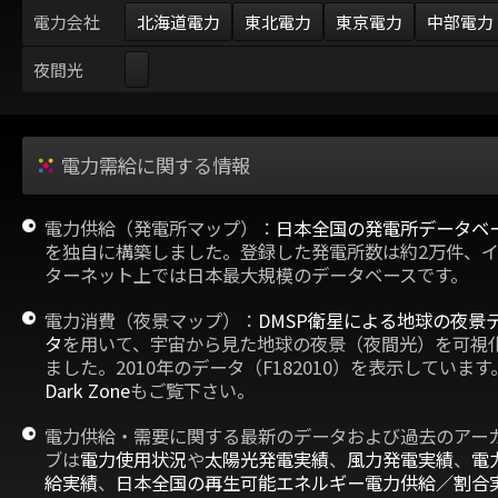
電力会社
北海道電力
東北電力
東京電力
中部電力
夜間光
電力需給に関する情報
電力供給（発電所マップ）：
日本全国の発電所データベ
を独自に構築しました。登録した発電所数は約2万件、
ターネット上では日本最大規模のデータベースです。
電力消費（夜景マップ）：
DMSP衛星による地球の夜景
タ
を用いて、宇宙から見た地球の夜景（夜間光）を可視
ました。2010年のデータ（F182010）を表示しています
Dark Zone
もご覧下さい。
電力供給・需要に関する最新のデータおよび過去のアー
ブは
電力使用状況
や
太陽光発電実績
、
風力発電実績
、
電
給実績
、
日本全国の再生可能エネルギー電力供給／割合