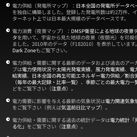
電力供給（発電所マップ）：
日本全国の発電所データベ
を独自に構築しました。登録した発電所数は約2万件、
ターネット上では日本最大規模のデータベースです。
電力消費（夜景マップ）：
DMSP衛星による地球の夜景
タ
を用いて、宇宙から見た地球の夜景（夜間光）を可視
ました。2010年のデータ（F182010）を表示しています
Dark Zone
もご覧下さい。
電力供給・需要に関する最新のデータおよび過去のアー
ブは
電力使用状況
や
太陽光発電実績
、
風力発電実績
、
電
給実績
、
日本全国の再生可能エネルギー電力供給／割合
（毎年の最大記録・比率一覧）
、
季節ごとの最大電力一
どをご覧下さい（
注意点
）。
電力需要に影響を与える最新の気象状況は
電力関連気象
をご覧下さい（例えば
気温前日比マップ
）。
電力供給・需要に関する過去の統計データは
電力統計「
る化」
をご覧下さい（
注意点
）。