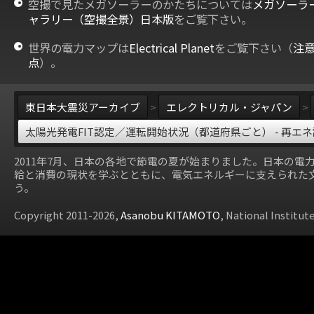
空撮で見たメガソーラーのかたちについては
メガソーラ
ャラリー（空撮全景）日本版
をご覧下さい。
世界の電力マップは
Electrical Planet
をご覧下さい（
注
点
）。
東日本大震災アーカイブ
>
エレクトリカル・ジャパン
>
太陽光発電FIT認定／運転開始状況（都道府県ごと） - 再エ
2011年7月、日本の各地で節電の夏が始まりました。日本の電
給と消費の現状を学ぶとともに、電気エネルギーに支えられた
う。
Copyright 2011-2026,
Asanobu KITAMOTO
, National Institut