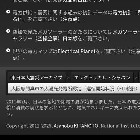
電力供給・需要に関する過去の統計データは
電力統計「
る化」
をご覧下さい（
注意点
）。
空撮で見たメガソーラーのかたちについては
メガソーラ
ャラリー（空撮全景）日本版
をご覧下さい。
世界の電力マップは
Electrical Planet
をご覧下さい（
注
点
）。
東日本大震災アーカイブ
>
エレクトリカル・ジャパン
>
大阪府門真市の太陽光発電所認定／運転開始状況（FIT統計
2011年7月、日本の各地で節電の夏が始まりました。日本の電
給と消費の現状を学ぶとともに、電気エネルギーに支えられた
う。
Copyright 2011-2026,
Asanobu KITAMOTO
, National Institut