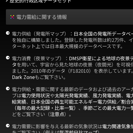
歴史的行政区域データセット
電力需給に関する情報
電力供給（発電所マップ）：
日本全国の発電所データベ
を独自に構築しました。登録した発電所数は約2万件、
ターネット上では日本最大規模のデータベースです。
電力消費（夜景マップ）：
DMSP衛星による地球の夜景
タ
を用いて、宇宙から見た地球の夜景（夜間光）を可視
ました。2010年のデータ（F182010）を表示しています
Dark Zone
もご覧下さい。
電力供給・需要に関する最新のデータおよび過去のアー
ブは
電力使用状況
や
太陽光発電実績
、
風力発電実績
、
電
給実績
、
日本全国の再生可能エネルギー電力供給／割合
（毎年の最大記録・比率一覧）
、
季節ごとの最大電力一
どをご覧下さい（
注意点
）。
電力需要に影響を与える最新の気象状況は
電力関連気象
をご覧下さい（例えば
気温前日比マップ
）。