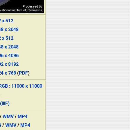
 x 512
8 x 2048
 x 512
8 x 2048
6 x 4096
2 x 8192
4 x 768
(
PDF
)
 : 11000 x 11000
)
IIF)
/
WMV
/
MP4
G
/
WMV
/
MP4