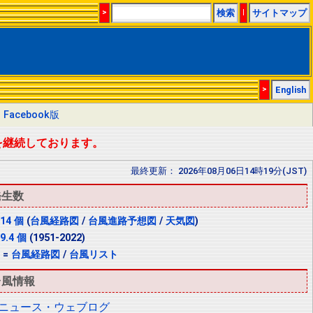
>
検索
|
サイトマップ
>
English
:
Facebook版
を継続しております。
最終更新： 2026年08月06日14時19分(JST)
発生数
14 個
(
台風経路図
/
台風進路予想図
/
天気図
)
9.4 個
(1951-2022)
 =
台風経路図
/
台風リスト
台風情報
ニュース・ウェブログ