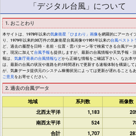
「デジタル台風」について
1. おことわり
本サイトは、1978年以来の
気象衛星「ひまわり」画像
を網羅的にアーカイ
り、1979年以来約30万件の気象衛星台風画像や1951年以来の
台風ベストト
ど、過去の履歴を日時・名前・位置・雲パターン等で検索できる台風デー
す。現況に加えて
台風予報
も提供しますが、最新の台風情報や天気予報・
報は、
気象庁発表の台風情報など
から正確な情報をご確認下さい。なお本
は、最新の台風の状況や進路を約1時間遅れで更新する速報体制を構築して
が、気象データ提供元のシステム稼働状況によっては更新が遅れることも
ご意見
をお寄せください。
2. 過去の台風データ
地域
系列数
画像数
北西太平洋
1,183
20
南西太平洋
524
7
合計
1,707
28