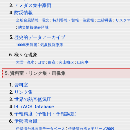
アメダス集中豪雨
防災情報
:
:
:
:
全般台風情報
電文
特別警報・警報・注意報
土砂災害
リスク
:
防災情報発表区域
歴史的データアーカイブ
:
100年天気図
気象観測原簿
様々な現象
:
:
:
:
:
大雪
流氷
日食
白夜
火山噴火
山火事
5. 資料室・リンク集・画像集
資料室
リンク集
世界の熱帯低気圧
IBTrACS Database
予報精度（予報円・予報誤差）
伊勢湾台風
:
伊勢湾台風高潮データベース
伊勢湾台風メモリーズ2009