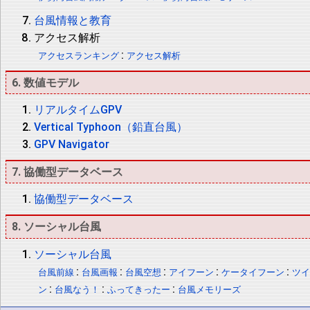
台風情報と教育
アクセス解析
:
アクセスランキング
アクセス解析
6. 数値モデル
リアルタイムGPV
Vertical Typhoon（鉛直台風）
GPV Navigator
7. 協働型データベース
協働型データベース
8. ソーシャル台風
ソーシャル台風
:
:
:
:
:
台風前線
台風画報
台風空想
アイフーン
ケータイフーン
ツ
:
:
:
ン
台風なう！
ふってきったー
台風メモリーズ