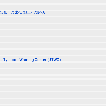
寿台風・温帯低気圧との関係
oon Warning Center (JTWC)
ン