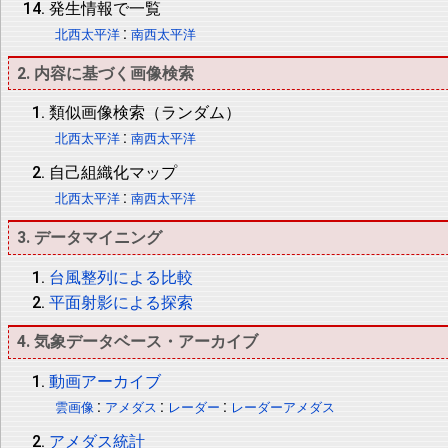
発生情報で一覧
:
北西太平洋
南西太平洋
2. 内容に基づく画像検索
類似画像検索（ランダム）
:
北西太平洋
南西太平洋
自己組織化マップ
:
北西太平洋
南西太平洋
3. データマイニング
台風整列による比較
平面射影による探索
4. 気象データベース・アーカイブ
動画アーカイブ
:
:
:
雲画像
アメダス
レーダー
レーダーアメダス
アメダス統計