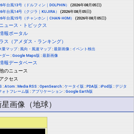
026年台風13号（ドルフィン｜DOLPHIN）
(2026年08月05日)
026年台風14号（クジラ｜KUJIRA）
(2026年08月05日)
026年台風15号（チャンホン｜CHAN-HOM）
(2026年08月05日)
ニュース・トピックス
情報ポータル
ラス（アメダス・ランキング）
水量マップ
:
風向・風速マップ
:
最新画像
:
イベント検出
ーダー
:
Google Maps版
:
最新画像
情報データベース
他のニュース
アクセス
S
:
Atom
:
Media RSS
:
OpenSearch
:
ケータイ版
:
PDA版
:
iPod版
:
デジタ
フォトフレーム版
:
アプリケーション
:
Google Earth版
衛星画像（地球）