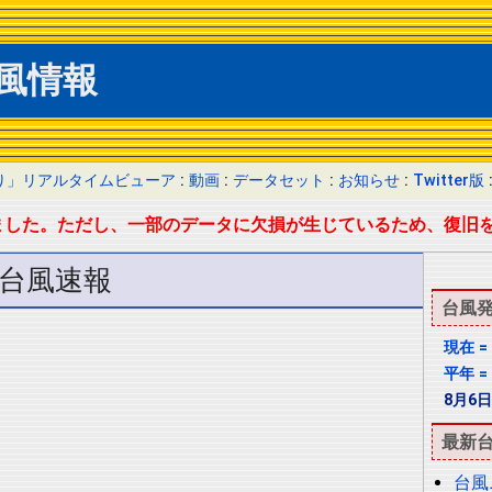
風情報
り」リアルタイムビューア
:
動画
:
データセット
:
お知らせ
:
Twitter版
了しました。ただし、一部のデータに欠損が生じているため、復旧
台風速報
台風
現在 = 
平年 = 
8月6日
最新
台風