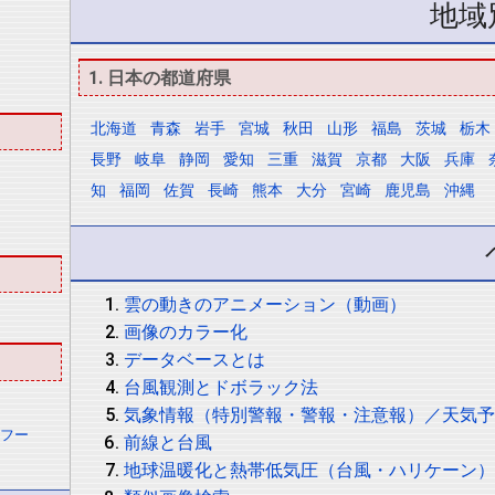
地域
1. 日本の都道府県
北海道
青森
岩手
宮城
秋田
山形
福島
茨城
栃木
長野
岐阜
静岡
愛知
三重
滋賀
京都
大阪
兵庫
知
福岡
佐賀
長崎
熊本
大分
宮崎
鹿児島
沖縄
雲の動きのアニメーション（動画）
画像のカラー化
データベースとは
台風観測とドボラック法
気象情報（特別警報・警報・注意報）／天気
イフー
前線と台風
地球温暖化と熱帯低気圧（台風・ハリケーン