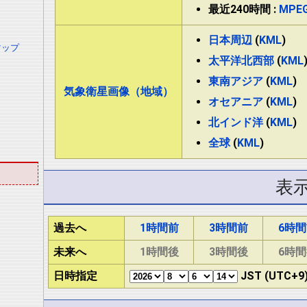
最近240時間 :
MPE
日本周辺
(
KML
)
マップ
太平洋北西部
(
KML
東南アジア
(
KML
)
気象衛星画像（地域）
オセアニア
(
KML
)
北インド洋
(
KML
)
全球
(
KML
)
表
過去へ
1時間前
3時間前
6時
未来へ
1時間後
3時間後
6時
日時指定
JST (UTC+9