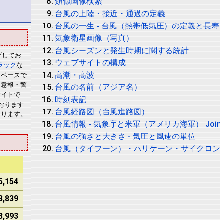
類似画像検索
台風の上陸・接近・通過の定義
台風の一生 - 台風（熱帯低気圧）の定義と長
気象衛星画像（写真）
台風シーズンと発生時期に関する統計
ブしてお
ウェブサイトの構成
ラック
な
高潮・高波
タベースで
注意報・警
台風の名前（アジア名）
サイトで
時刻表記
おります
台風経路図（台風進路図）
あります。
台風情報 - 気象庁と米軍（アメリカ海軍） Joint Typh
台風の強さと大きさ - 気圧と風速の単位
台風（タイフーン）・ハリケーン・サイクロ
5,154
8,839
3,993