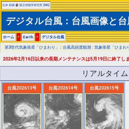
北本 朝展
@
国立情報学研究所 (NII)
デジタル台風：台風画像と台
ホーム
>
Earth
>
デジタル台風
第3世代気象衛星「ひまわり」
:
台風高頻度観測
:
気象衛星「ひまわ
2026年2月16日以来の長期メンテナンスは5月19日に終
リアルタイム
台風202613号
台風202614号
台風202615号