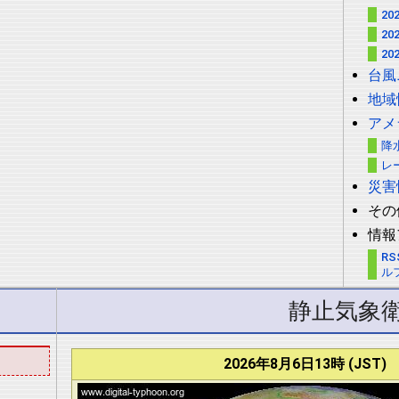
2
2
2
台風
地域
アメ
降
レ
災害
その
情報
RS
ル
静止気象
2026年8月6日13時 (JST)