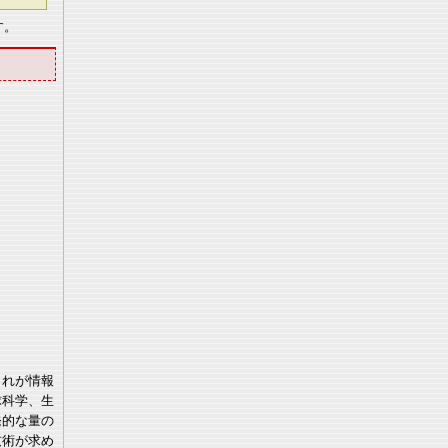
す。
これが情報
球科学、生
発的な量の
技術が求め