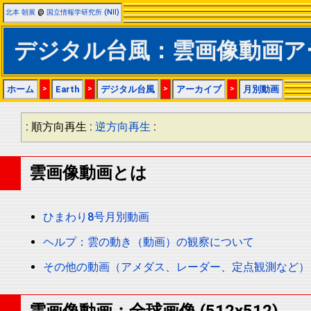
北本 朝展
@
国立情報学研究所 (NII)
デジタル台風：雲画像動画ア
ホーム
>
Earth
>
デジタル台風
>
アーカイブ
>
月別動画
: 順方向再生 :
逆方向再生
:
雲画像動画とは
ひまわり8号月別動画
ヘルプ：雲の動き（動画）の観察について
その他の動画（アメダス、レーダー、定点観測など）
雲画像動画：全球画像 (512x512)