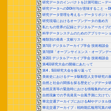
研究データのインパクトを計測可能に～データ
研究データへのDOI付与が意味すること ～D
研究データ管理を考える～データリポジトリのサ
研究現場におけるオープンデータの進め方
私たちの世界の記録とデジタルアーカイブ
科学データシステムのためのアプリケーショ
種類別の発表・文献リスト
第1回 デジタルアーカイブ学会 技術相談会
第1部II「オープンサイエンス・オープンデ
第2回 デジタルアーカイブ学会 技術相談会
第4回研究大会の開催にあたって
第4，5回研究大会を振り返って
美術史におけるデータ駆動型人文学研究の展開 -
自然と社会の関係を探る歴史ビッグデータ
自然災害等の緊急時における情報集約のた
自然現象での予兆発見〜台風予測に欠けて
華北交通アーカイブにおけるAIやデジタル
華北交通アーカイブ：戦時期広報用写真の