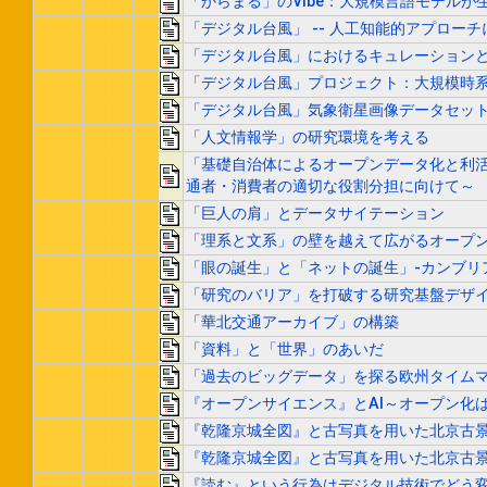
「からまる」のVibe：大規模言語モデルが
「デジタル台風」 -- 人工知能的アプロー
「デジタル台風」におけるキュレーション
「デジタル台風」プロジェクト：大規模時
「デジタル台風」気象衛星画像データセッ
「人文情報学」の研究環境を考える
「基礎自治体によるオープンデータ化と利
通者・消費者の適切な役割分担に向けて～
「巨人の肩」とデータサイテーション
「理系と文系」の壁を越えて広がるオープ
「眼の誕生」と「ネットの誕生」‐カンブリ
「研究のバリア」を打破する研究基盤デザ
「華北交通アーカイブ」の構築
「資料」と「世界」のあいだ
「過去のビッグデータ」を探る欧州タイム
『オープンサイエンス』とAI～オープン化
『乾隆京城全図』と古写真を用いた北京古
『乾隆京城全図』と古写真を用いた北京古
『読む』という行為はデジタル技術でどう