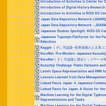
Introduction of Activities in Center fo
Introduction of Digital History Researc
Introduction to Activities in ROIS-DS Ce
Japan Data Repository Netw
Japan Data Repository Network（JD
Japanese Studies Spotlight: ROIS-DS Cen
Japanese Toponym Platforms for the Pas
Rekichizu
Kaggle くずし字認識─世界規模の人文系
KuroNet: Pre-Modern Japanese Kuzushiji
KuroNetくずし字認識と歴史ビッグデー
Kuzushiji Challenge: Public Datasets an
Latent Space Representation and RNN fo
Lessons Learned from Data Management A
Linked Pasts Japan: A Japanese Communi
Linked Pasts for Japan: A Vision for the
Machine Learning for the Digital Typhoo
Representations and Tasks
Machine Learning for the Digital Typhoo