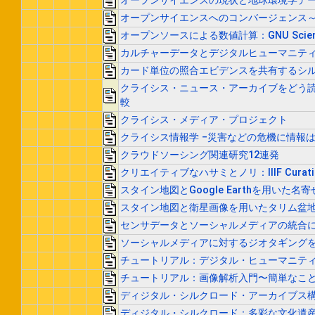
オープンサイエンスの現状と地球環境学デ
オープンサイエンスへのコンバージェンス
オープンソースによる数値計算：GNU Scientifi
カルチャーデータとデジタルヒューマニティ
カード単位の照合エビデンスを共有するシ
クライシス・ニュース・アーカイブをどう読む
較
クライシス・メディア・プロジェクト
クライシス情報学 −災害などの危機に情報
クラウドソーシング関連研究12連発
クリエイティブなハサミとノリ：IIIF Curat
スタイン地図とGoogle Earthを用い
スタイン地図と衛星画像を用いたタリム盆
センサデータとソーシャルメディアの統合
ソーシャルメディアに対するジオタギング
チュートリアル：デジタル・ヒューマニテ
チュートリアル：画像解析入門〜簡単なこ
ディジタル・シルクロード・アーカイブス
ディジタル・シルクロード：多彩な文化遺