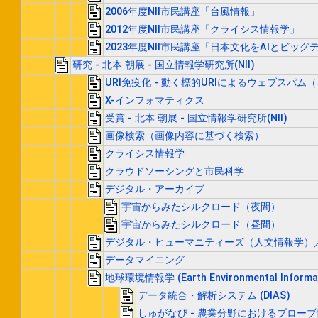
2006年度NII市民講座「台風情報」
2012年度NII市民講座「クライシス情報学」
2023年度NII市民講座「日本文化をAIとビ
研究 - 北本 朝展 - 国立情報学研究所(NII)
URI免疫化 - 動く標的URIによるウェブスパ
X-インフォマティクス
受賞 - 北本 朝展 - 国立情報学研究所(NII)
画像検索（画像内容に基づく検索）
クライシス情報学
クラウドソーシングと市民科学
デジタル・アーカイブ
宇宙からみたシルクロード（夜間）
宇宙からみたシルクロード（昼間）
デジタル・ヒューマニティーズ（人文情報学）／Digita
データマイニング
地球環境情報学 (Earth Environmental Informat
データ統合・解析システム (DIAS)
しゅがなび - 農業分野におけるプロー