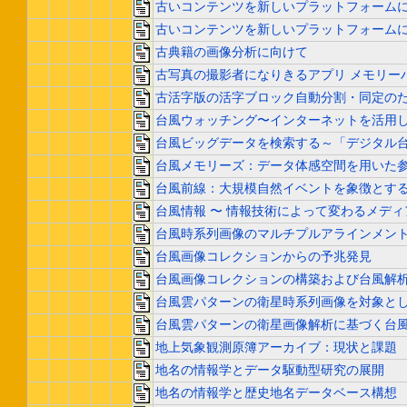
古いコンテンツを新しいプラットフォーム
古いコンテンツを新しいプラットフォーム
古典籍の画像分析に向けて
古写真の撮影者になりきるアプリ メモリー
古活字版の活字ブロック自動分割・同定のた
台風ウォッチング〜インターネットを活用
台風ビッグデータを検索する～「デジタル
台風メモリーズ：データ体感空間を用いた
台風前線：大規模自然イベントを象徴とす
台風情報 〜 情報技術によって変わるメデ
台風時系列画像のマルチプルアラインメン
台風画像コレクションからの予兆発見
台風画像コレクションの構築および台風解
台風雲パターンの衛星時系列画像を対象と
台風雲パターンの衛星画像解析に基づく台
地上気象観測原簿アーカイブ：現状と課題
地名の情報学とデータ駆動型研究の展開
地名の情報学と歴史地名データベース構想