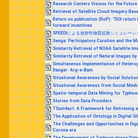
Research Centers Visions for the Future
Retrieval of Satellite Cloud Imagery Base
Return on publication (RoP): “DOI return
forward incentives
SPEEDIによる放射性物質拡散シミュレー
Senga: Participatory Curation and the M
Similarity Retrieval of NOAA Satellite I
Similarity Retrieval of Natural Images b
Simultaneous Implementation of Heterog
Danger: Arg-e-Bam
Situational Awareness by Social Soluti
Situational Awareness from Social Med
Spatio-temporal Data Mining for Typhoo
Stories from Data Providers
TSum4act: A Framework for Retrieving a
The Application of Ontology in Digital Si
The Challenges and Opportunities in Dig
Corona era
The Development of Typhoon Image Data