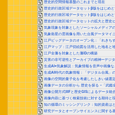
歴史的空間情報基盤のこれまでと現在
歴史的行政区域データセットβ版をはじめ
歴史的行政区域データセットβ版をはじめとす
歴史的行政区域データセットの拡大と歴史
気象現象を対象としたソーシャルメディア
気象衛星の雲画像を用いた台風データマイ
江戸ビッグデータのオープン化：「れきち
江戸マップ：江戸切絵図を活用した地名と
江戸全藩を対象とした藩IDの構築
災害の非可逆性とアーカイブの精神―デジ
生成AI×気象解説：気象情報を音声や画像な
生成AI時代の気象情報：「デジタル台風」
画像の空間的量子化を考慮したしきい値選
画像データの分析から 歴史を探る −「武鑑
画像公開方式IIIFと歴史GISによるデータ統
画像内容に基づく検索技術に対する期待と
知の循環のミッシングリンク：知的資産は
研究データとオープンサイエンスに関する