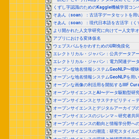
くずし字認識のためのKaggle機械学習コ
そあん（soan）：古活字データセットを
そあん（soan）：現代日本語を古活字（
より開かれた人文学研究に向けて—人文学オー
アプリにおける変体仮名
ウェブスパムをかわすためのURI免疫化
エレクトリカル・ジャパン：公共データア
エレクトリカル・ジャパン：電力関連デー
オープンな地名情報システムGeoNLP〜
オープンな地名情報システムGeoNLPを用
オープンな画像の利活用を開拓するIIIF Curatio
オープンサイエンスとAI〜データ駆動型研
オープンサイエンスとサステナビリティ～
オープンサイエンスとデジタルアーカイブの二
オープンサイエンスのジレンマ～研究者共
オープンサイエンスの動向と情報学分野へ
オープンサイエンスの潮流：研究スタイル