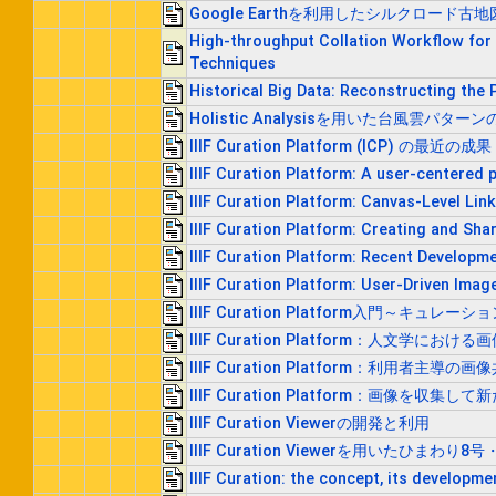
Google Earthを利用したシルクロード古
High-throughput Collation Workflow for 
Techniques
Historical Big Data: Reconstructing the 
Holistic Analysisを用いた台風雲パター
IIIF Curation Platform (ICP) の最近の成果
IIIF Curation Platform: A user-centered p
IIIF Curation Platform: Canvas-Level Lin
IIIF Curation Platform: Creating and Sha
IIIF Curation Platform: Recent Develop
IIIF Curation Platform: User-Driven Ima
IIIF Curation Platform入門～キ
IIIF Curation Platform：人文学に
IIIF Curation Platform：利用者主
IIIF Curation Platform：画像を
IIIF Curation Viewerの開発と利用
IIIF Curation Viewerを用いたひま
IIIF Curation: the concept, its developme