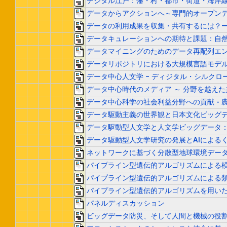
デジタル江戸：藩・村・都市・街道・海岸
データからアクションへ～専門的オープン
データの利用成果を収集・共有するには？―Mah
データキュレーションへの期待と課題：自
データマイニングのためのデータ再配列エ
データリポジトリにおける大規模言語モデ
データ中心人文学 − ディジタル・シルク
データ中心時代のメディア ～ 分野を越え
データ中心科学の社会利益分野への貢献 -
データ駆動主義の世界観と日本文化ビッグ
データ駆動型人文学と人文学ビッグデータ：RO
データ駆動型人文学研究の発展とAIによる
ネットワークに基づく分散型地球環境データ
パイプライン型遺伝的アルゴリズムによる
パイプライン型遺伝的アルゴリズムによる
パイプライン型遺伝的アルゴリズムを用い
パネルディスカッション
ビッグデータ防災、そして人間と機械の役