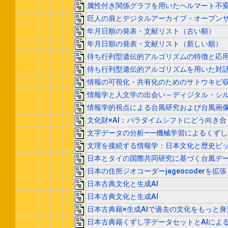
属性付き関係グラフを用いたヘルマート不
巨人の肩とデジタルアーカイブ・オープン
年月日順の発表・文献リスト（古い順）
年月日順の発表・文献リスト（新しい順）
待ち行列型遺伝的アルゴリズムの特徴と応
待ち行列型遺伝的アルゴリズムを用いた対
情報の可視化・共有化のためのサトウキビ収
情報学と人文学の出会い～ディジタル・シ
情報学的視点による台風研究および台風画
文化財×AI：パラダイムシフトにどう向き合
文字データの分析――機械学習によるくずし
文理を接続する情報学：日本文化と歴史ビ
日本とタイの国際共同研究に基づく台風デ
日本の住所ジオコーダーjageocoderを
日本古典文化と生成AI
日本古典文化と生成AI
日本古典籍×生成AIで過去の文化をもっと
日本古典籍くずし字データセットとAIによ