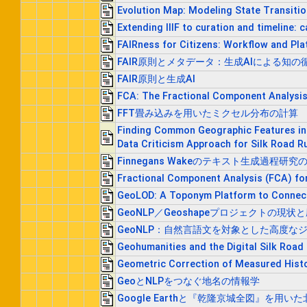
Evolution Map: Modeling State Transiti
Extending IIIF to curation and timeline: 
FAIRness for Citizens: Workflow and Pl
FAIR原則とメタデータ：生成AIによる知の
FAIR原則と生成AI
FCA: The Fractional Component Analysi
FFT畳み込みを用いたミクセル分布の計算
Finding Common Geographic Features in 
Data Criticism Approach for Silk Road R
Finnegans Wakeのテキスト生成過程
Fractional Component Analysis (FCA) fo
GeoLOD: A Toponym Platform to Connect 
GeoNLP／Geoshapeプロジェクトの現
GeoNLP：自然言語文を対象とした高度な
Geohumanities and the Digital Silk Road
Geometric Correction of Measured Histo
GeoとNLPをつなぐ地名の情報学
Google Earthと『乾隆京城全図』を用