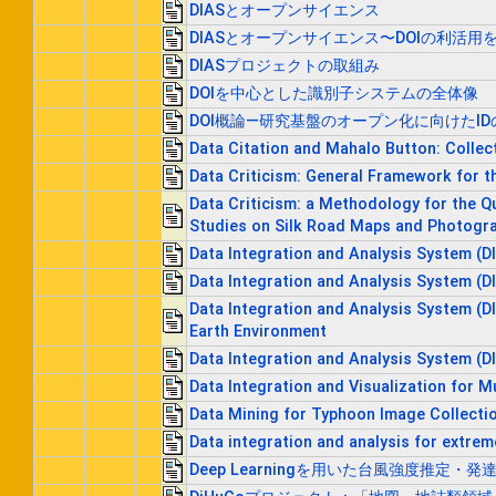
DIASとオープンサイエンス
DIASとオープンサイエンス〜DOIの利活用
DIASプロジェクトの取組み
DOIを中心とした識別子システムの全体像
DOI概論―研究基盤のオープン化に向けたID
Data Citation and Mahalo Button: Collec
Data Criticism: General Framework for t
Data Criticism: a Methodology for the Q
Studies on Silk Road Maps and Photogr
Data Integration and Analysis System (D
Data Integration and Analysis System (D
Data Integration and Analysis System (D
Earth Environment
Data Integration and Analysis System (D
Data Integration and Visualization for M
Data Mining for Typhoon Image Collecti
Data integration and analysis for extrem
Deep Learningを用いた台風強度推定・発