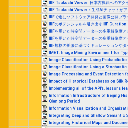
IIIF Tsukushi Viewer: 日本古典
IIIF Tsukushi Viewer：生成AI
IIIFで進むソフトウェア開発と画像公開プ
IIIFのポテンシャルを引き出すIIIF Curatio
IIIFを用いた時空間データへの多重解像度
IIIFを用いた時空間データへの多重解像度
IIIF規格の拡張に基づくキュレーションや
IMET: Image Mining Environment for Typ
Image Classification Using Probabilistic
Image Classification Using a Stochastic 
Image Processing and Event Detection f
Impact of Historical Databases on Silk 
Implementing all of the API’s, lessons l
Information Infrastructure of Beijing H
Qianlong Period
Information Visualization and Organizati
Integrating Deep and Shallow Semantic 
Integrating Historical Maps and Documen