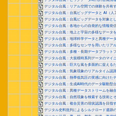
デジタル台風：リアル空間での体験を共有
デジタル台風：台風ビッグデータと AI（人
デジタル台風：台風ビッグデータを対象と
デジタル台風：各地からの自発的な情報発
デジタル台風：地上と宇宙の多様なデータ
デジタル台風：地球科学データと異種デー
デジタル台風：多様なセンサを用いたリア
デジタル台風：多種・長期データプラットフ
デジタル台風：大規模時系列データのマイ
デジタル台風：巨大な嵐を多面的に捉える
デジタル台風：気象現象のリアルタイム認
デジタル台風：熱帯低気圧の実感に向けた
デジタル台風：生成AI時代のデータ駆動型
デジタル台風：異種データストリームを融
デジタル台風：自然現象を検索する技術と
デジタル台風：複合災害の現状認識を目指
デジタル史料批判によるシルクロード遺跡