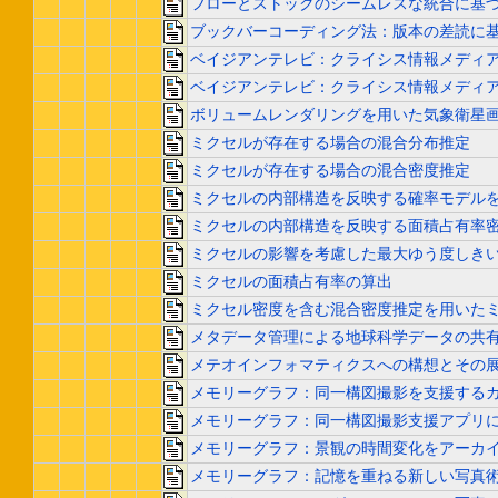
フローとストックのシームレスな統合に基づ
ブックバーコーディング法：版本の差読に
ベイジアンテレビ：クライシス情報メディ
ベイジアンテレビ：クライシス情報メディ
ボリュームレンダリングを用いた気象衛星画
ミクセルが存在する場合の混合分布推定
ミクセルが存在する場合の混合密度推定
ミクセルの内部構造を反映する確率モデル
ミクセルの内部構造を反映する面積占有率
ミクセルの影響を考慮した最大ゆう度しき
ミクセルの面積占有率の算出
ミクセル密度を含む混合密度推定を用いた
メタデータ管理による地球科学データの共有
メテオインフォマティクスへの構想とその
メモリーグラフ：同一構図撮影を支援する
メモリーグラフ：同一構図撮影支援アプリ
メモリーグラフ：景観の時間変化をアーカ
メモリーグラフ：記憶を重ねる新しい写真