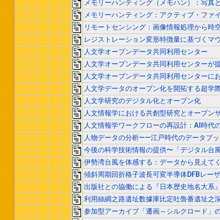
メモリーハンティング（メモハン）：写真
メモリーハンティング：アクティブ・ファ
リモートセンシング：画像情報処理から時
レジストレーション変形特徴量に基づくマ
人文学オープンデータ共同利用センター
人文学オープンデータ共同利用センターが
人文学オープンデータ共同利用センターに
人文学データのオープン化を開拓する超学
人文学研究のデジタル化とオープン化
人文情報学における共創型研究とオープン
人文情報学ワークフローの再設計：AI時代
人物データの分析――江戸時代のデータブッ
今後の科学技術情報の提供〜「デジタル台
伊勢湾台風を体感する：データから見えて
傾斜周期回折格子波長可変半導体DFBレー
出版社との協働による『日本歴史地名大系
利用絲綢之路遺址数據庫比定吐魯番遺址之深
参加型アーカイブ「遷画～シルクロード」