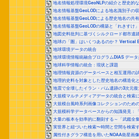
地名情報処理環境GeoNLPの紹介と歴史的
地名情報基盤GeoLODによる地名識別子
地名情報基盤GeoLODによる歴史地名の共
地名情報基盤GeoLODの構築と「れきすけ
地図史料批判に基づくシルクロード都市遺
地球の「圏」はいくつあるのか？ Vertical
地球環境データの統合
地球環境情報統融合プログラムDIAS デー
地球科学情報の統合：現状と課題
地理情報資源のデータベースと相互運用の
地理的史料を対象とした歴史地名の構造化
地震で全壊したイラン・バム遺跡の3次元復
大規模マルチメディアデータの統合と検索
大規模台風時系列画像コレクションのため
大規模科学データベースからの知識発見：
大量の板本を効率的に翻刻する～「武鑑全集
実世界と紐づいた検索〜時間と空間を検索
属性付きグラフ構造を用いたNOAA衛星画