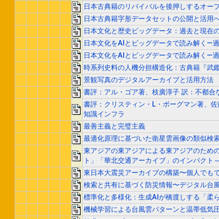
日本古典籍のリバイバルを後押しするオー
日本古典籍字形データセットの公開と活用
日本文化と歴史ビッグデータ：過去と現在の
日本文化をAIとビッグデータで読み解く―
日本文化をAIとビッグデータで読み解く―
時系列史料の人機分担構造化：古典籍『武
景観写真のデジタルアーカイブと活用方法
書評：アル・ゴア著、枝廣淳子 訳：不都合
書評：クリスティン・L・ボーグマン著、佐
知識インフラ
最善主義と完璧主義
最適化原理に基づいた衛星雲画像の類似検
東アジアの東アジアによる東アジアのため
ト」「華北交通アーカイブ」のインパクト
東日本大震災アーカイブの構築〜個人でも
検索と共有に基づく防災情報〜デジタル台
標準化と多様化：生成AIが橋渡しする「柔
機械学習による台風雲パターンと温帯低気