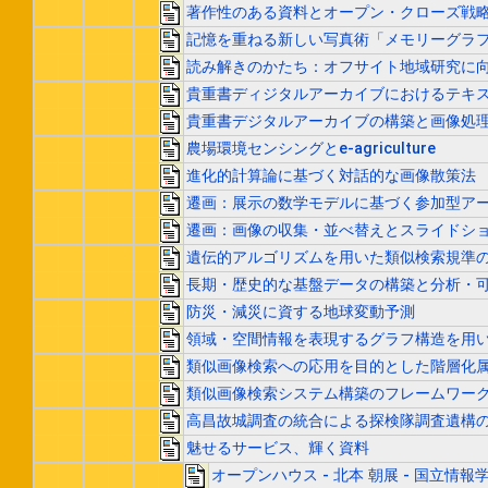
著作性のある資料とオープン・クローズ戦
記憶を重ねる新しい写真術「メモリーグラ
読み解きのかたち：オフサイト地域研究に
貴重書ディジタルアーカイブにおけるテキ
貴重書デジタルアーカイブの構築と画像処
農場環境センシングとe-agriculture
進化的計算論に基づく対話的な画像散策法
遷画：展示の数学モデルに基づく参加型ア
遷画：画像の収集・並べ替えとスライドシ
遺伝的アルゴリズムを用いた類似検索規準
長期・歴史的な基盤データの構築と分析・可
防災・減災に資する地球変動予測
領域・空間情報を表現するグラフ構造を用
類似画像検索への応用を目的とした階層化
類似画像検索システム構築のフレームワー
高昌故城調査の統合による探検隊調査遺構
魅せるサービス、輝く資料
オープンハウス - 北本 朝展 - 国立情報学研