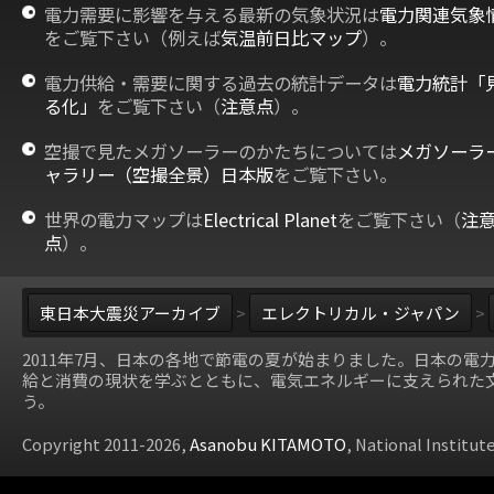
電力需要に影響を与える最新の気象状況は
電力関連気象
をご覧下さい（例えば
気温前日比マップ
）。
電力供給・需要に関する過去の統計データは
電力統計「
る化」
をご覧下さい（
注意点
）。
空撮で見たメガソーラーのかたちについては
メガソーラ
ャラリー（空撮全景）日本版
をご覧下さい。
世界の電力マップは
Electrical Planet
をご覧下さい（
注
点
）。
東日本大震災アーカイブ
>
エレクトリカル・ジャパン
>
2011年7月、日本の各地で節電の夏が始まりました。日本の電
給と消費の現状を学ぶとともに、電気エネルギーに支えられた
う。
Copyright 2011-2026,
Asanobu KITAMOTO
, National Institut