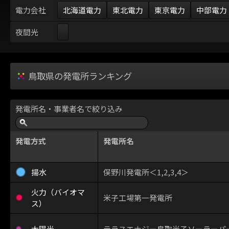
電力会社
北海道電力
東北電力
東京電力
中部電力
夜間光
鳥取県の発電所ランキング
発電所名・事業者名で絞り込み
発電方式
発電所名
揚水
俣野川発電所＜1,2,3,4＞
火力（バイオマ
米子工場第一発電所
ス）
太陽光
テラスエナジー鳥取米子ソーラーパーク＜