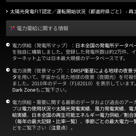
太陽光発電FIT認定／運転開始状況（都道府県ごと） - 
電力需給に関する情報
電力供給（発電所マップ）：
日本全国の発電所データベ
を独自に構築しました。登録した発電所数は約2万件、
ターネット上では日本最大規模のデータベースです。
電力消費（夜景マップ）：
DMSP衛星による地球の夜景
タ
を用いて、宇宙から見た地球の夜景（夜間光）を可視
ました。2010年のデータ（F182010）を表示しています
Dark Zone
もご覧下さい。
電力供給・需要に関する最新のデータおよび過去のアー
ブは
電力使用状況
や
太陽光発電実績
、
風力発電実績
、
電
給実績
、
日本全国の再生可能エネルギー電力供給／割合
（毎年の最大記録・比率一覧）
、
季節ごとの最大電力一
どをご覧下さい（
注意点
）。