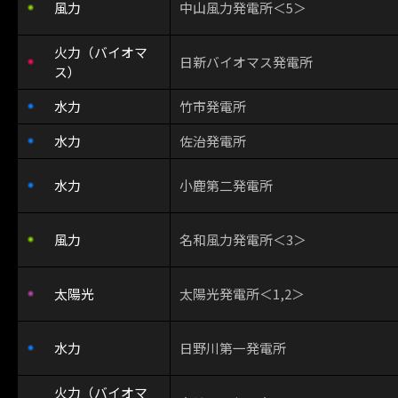
風力
中山風力発電所＜5＞
火力（バイオマ
日新バイオマス発電所
ス）
水力
竹市発電所
水力
佐治発電所
水力
小鹿第二発電所
風力
名和風力発電所＜3＞
太陽光
太陽光発電所＜1,2＞
水力
日野川第一発電所
火力（バイオマ