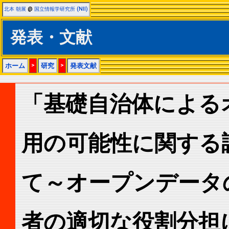
北本 朝展
@
国立情報学研究所 (NII)
発表・文献
ホーム
>
研究
>
発表文献
「基礎自治体による
用の可能性に関する
て～オープンデータ
者の適切な役割分担