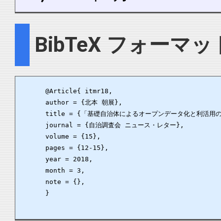
BibTeX フォーマッ
      @Article{ itmr18,

      author = {北本 朝展},

      title = {「基礎自治体によるオープンデータ化と
      journal = {自治調査会 ニュース・レター},

      volume = {15},

      pages = {12-15},

      year = 2018,

      month = 3,

      note = {},

      }
