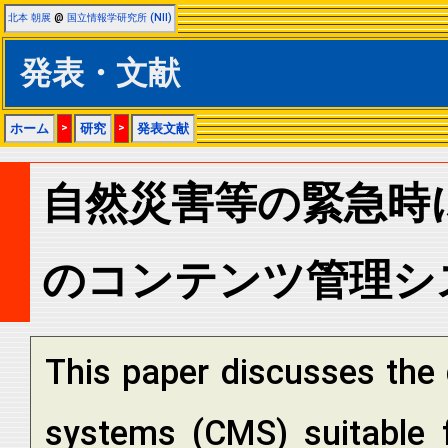
北本 朝展
@
国立情報学研究所 (NII)
発表・文献
ホーム
>
研究
>
発表文献
自然災害等の緊急時
のコンテンツ管理シ
This paper discusses the
systems (CMS) suitable f