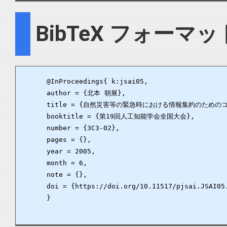
BibTeX フォーマッ
      @InProceedings{ k:jsai05,

      author = {北本 朝展},

      title = {自然災害等の緊急時における情報集約のための
      booktitle = {第19回人工知能学会全国大会},

      number = {3C3-02},

      pages = {},

      year = 2005,

      month = 6,

      note = {},

      doi = {https://doi.org/10.11517/pjsai.JSAI05.
      }
