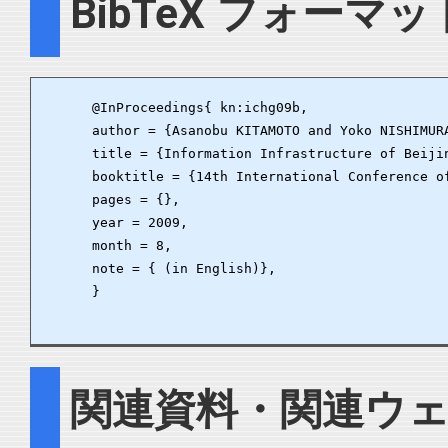
BibTeX フォーマッ
      @InProceedings{ kn:ichg09b,

      author = {Asanobu KITAMOTO and Yoko NISHIMURA
      title = {Information Infrastructure of Beiji
      booktitle = {14th International Conference of
      pages = {},

      year = 2009,

      month = 8,

      note = { (in English)},

      }

関連資料・関連ウ