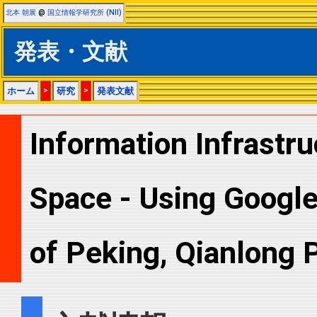
北本 朝展
@
国立情報学研究所 (NII)
発表・文献
ホーム
>
研究
>
発表文献
Information Infrastru
Space - Using Googl
of Peking, Qianlong 