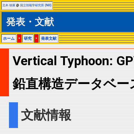
北本 朝展
@
国立情報学研究所 (NII)
発表・文献
ホーム
>
研究
>
発表文献
Vertical Typho
鉛直構造データベー
文献情報