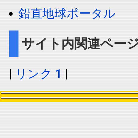
鉛直地球ポータル
サイト内関連ペー
|
リンク 1
|