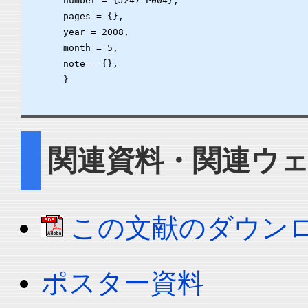
      number = {J247-P004},

      pages = {},

      year = 2008,

      month = 5,

      note = {},

      }

関連資料・関連ウ
この文献のダウン
ポスター資料