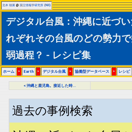
北本 朝展
@
国立情報学研究所 (NII)
デジタル台風：沖縄に近づい
れぞれその台風のどの勢力で
弱過程？ - レシピ集
ホーム
>
Earth
>
デジタル台風
>
協働型データベース
>
レシピ
< 沖縄と鹿児島。接近した時...
過去の事例検索