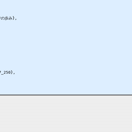
の歩み},

_250},
