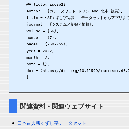
      @Article{ iscie22,

      author = {カラーヌワット タリン and 北本 朝展},

      title = {AIくずし字認識 - データセットからアプリまで
      journal = {システム／制御／情報},

      volume = {66},

      number = {7},

      pages = {250-255},

      year = 2022,

      month = 7,

      note = {},

      doi = {https://doi.org/10.11509/isciesci.66.7
      }

関連資料・関連ウェブサイト
日本古典籍くずし字データセット