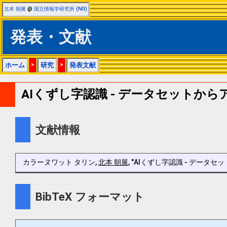
北本 朝展
@
国立情報学研究所 (NII)
発表・文献
ホーム
>
研究
>
発表文献
AIくずし字認識 - データセットか
文献情報
カラーヌワット タリン,
北本 朝展
, "AIくずし字認識 - データセットか
BibTeX フォーマット