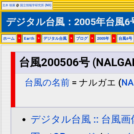
北本 朝展
@
国立情報学研究所 (NII)
デジタル台風：2005年台風6
ホーム
>
Earth
>
デジタル台風
>
ブログ
>
2005年
>
台風6号
台風200506号 (NALGA
台風の名前
= ナルガエ (
NA
デジタル台風 :: 台風