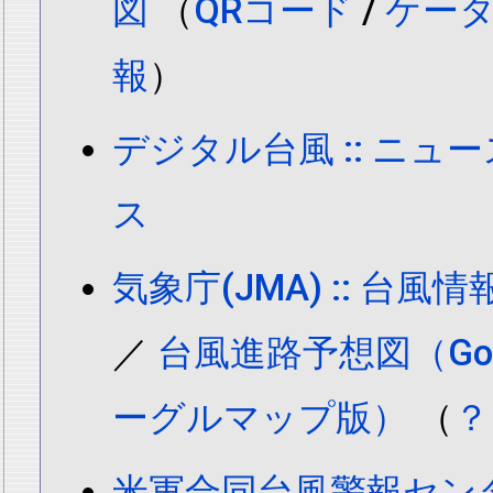
図
（
QRコード
/
ケー
報
）
デジタル台風 :: ニュ
ス
気象庁(JMA) :: 台
／
台風進路予想図（Goog
ーグルマップ版）
（
？
米軍合同台風警報センター(