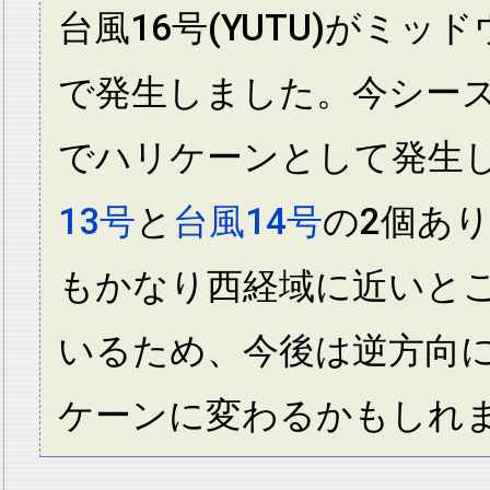
台風16号(YUTU)がミッ
で発生しました。今シー
でハリケーンとして発生
13号
と
台風14号
の2個あ
もかなり西経域に近いと
いるため、今後は逆方向
ケーンに変わるかもしれ