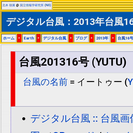
北本 朝展
@
国立情報学研究所 (NII)
デジタル台風：2013年台風1
ホーム
>
Earth
>
デジタル台風
>
ブログ
>
2013年
>
台風16
台風201316号 (YUTU)
台風の名前
= イートゥー (
デジタル台風 :: 台風