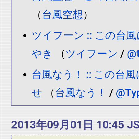
（
台風空想
）
ツイフーン :: この台
やき
（
ツイフーン
/
@t
台風なう！ :: この台
せ
（
台風なう！
/
@Ty
2013年09月01日 10:45 J