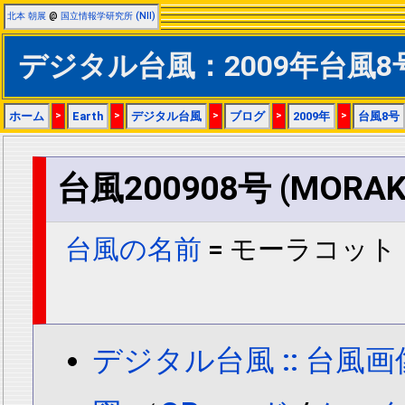
北本 朝展
@
国立情報学研究所 (NII)
デジタル台風：2009年台風8
ホーム
>
Earth
>
デジタル台風
>
ブログ
>
2009年
>
台風8号
台風200908号 (MORAK
台風の名前
= モーラコット 
デジタル台風 :: 台風