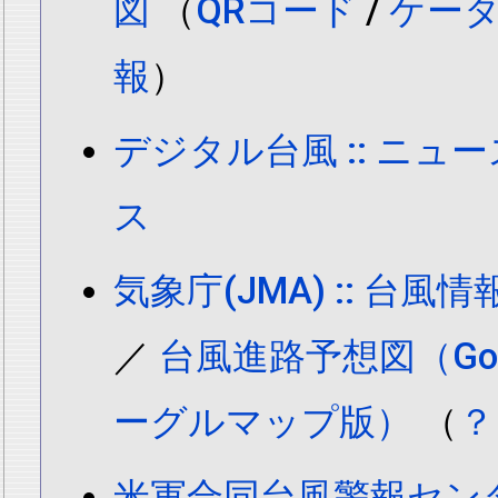
図
（
QRコード
/
ケー
報
）
デジタル台風 :: ニュ
ス
気象庁(JMA) :: 台
／
台風進路予想図（Goog
ーグルマップ版）
（
？
米軍合同台風警報センター(