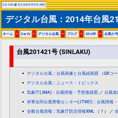
北本 朝展
@
国立情報学研究所 (NII)
デジタル台風：2014年台風21
ホーム
>
Earth
>
デジタル台風
>
ブログ
>
2014年
>
台風21
台風201421号 (SINLAKU)
デジタル台風 :: 台風画像と台風経路図
（
QRコ
デジタル台風 :: ニュース・トピックス
気象庁(JMA) :: 台風情報・予想進路図
／
台風進
米軍合同台風警報センター(JTWC) :: 台風情報
全般台風情報 :: 気象庁防災情報XML
（
？
） ／