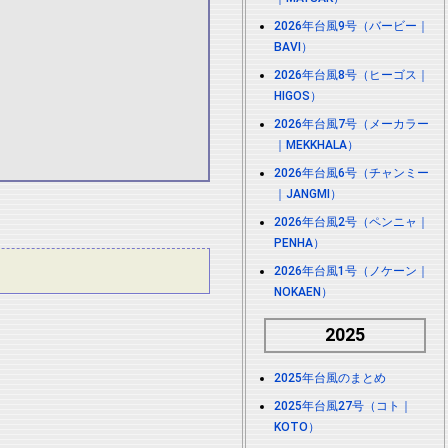
2026年台風9号（バービー｜
BAVI）
2026年台風8号（ヒーゴス｜
HIGOS）
2026年台風7号（メーカラー
｜MEKKHALA）
2026年台風6号（チャンミー
｜JANGMI）
2026年台風2号（ペンニャ｜
PENHA）
2026年台風1号（ノケーン｜
NOKAEN）
2025
2025年台風のまとめ
2025年台風27号（コト｜
KOTO）