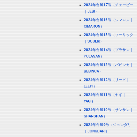
2024年台風17号（チェービー
｜JEBI）
2024年台風16号（シマロン｜
CIMARON）
2024年台風15号（ソーリック
｜SOULIK）
2024年台風14号（プラサン｜
PULASAN）
2024年台風13号（バビンカ｜
BEBINCA）
2024年台風12号（リーピ｜
LEEPI）
2024年台風11号（ヤギ｜
YAGI）
2024年台風10号（サンサン｜
SHANSHAN）
2024年台風9号（ジョンダリ
｜JONGDARI）