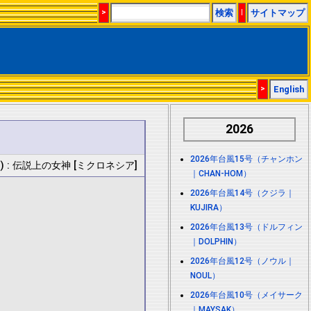
>
検索
|
サイトマップ
>
English
2026
2026年台風15号（チャンホン
) : 伝説上の女神 [ミクロネシア]
｜CHAN-HOM）
2026年台風14号（クジラ｜
KUJIRA）
2026年台風13号（ドルフィン
｜DOLPHIN）
2026年台風12号（ノウル｜
NOUL）
2026年台風10号（メイサーク
｜MAYSAK）