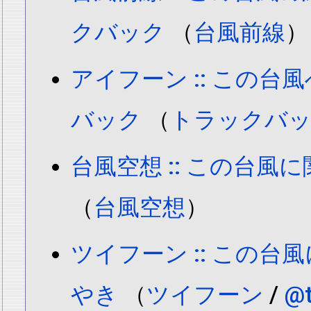
クバック
（
台風前線
）
アイフーン :: この台
バック
（
トラックバッ
台風空想 :: この台風
（
台風空想
）
ツイフーン :: この台
やき
（
ツイフーン
/
@t