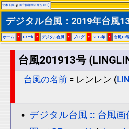
北本 朝展
@
国立情報学研究所 (NII)
デジタル台風：2019年台風13
ホーム
>
Earth
>
デジタル台風
>
ブログ
>
2019年
>
台風13
台風201913号 (LINGLI
台風の名前
= レンレン (
LI
デジタル台風 :: 台風