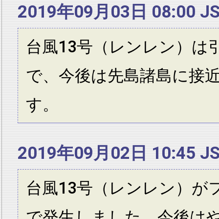
2019年09月03日 08:00 J
台風13号（レンレン）は
で、今後は先島諸島に接
す。
2019年09月02日 10:45 J
台風13号（レンレン）が
で発生しました。今後は