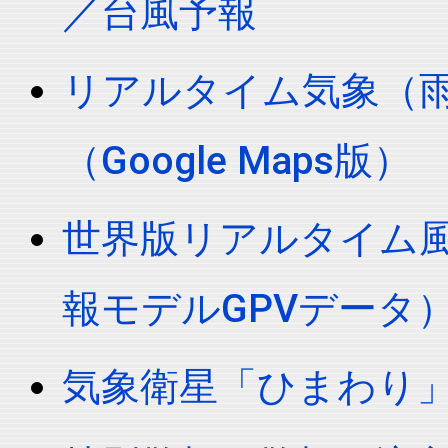
／台風予報
リアルタイム気象（雨
（Google Maps版）
世界版リアルタイム
報モデルGPVデータ
気象衛星「ひまわり