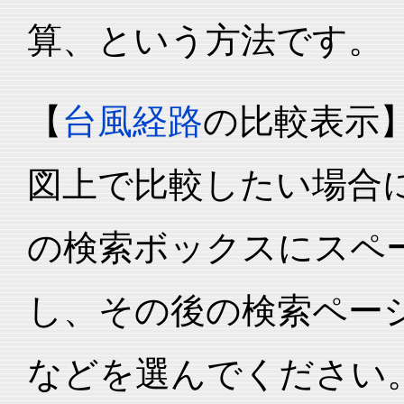
算、という方法です。
【
台風経路
の比較表示
図上で比較したい場合
の検索ボックスにスペ
し、その後の検索ペー
などを選んでください