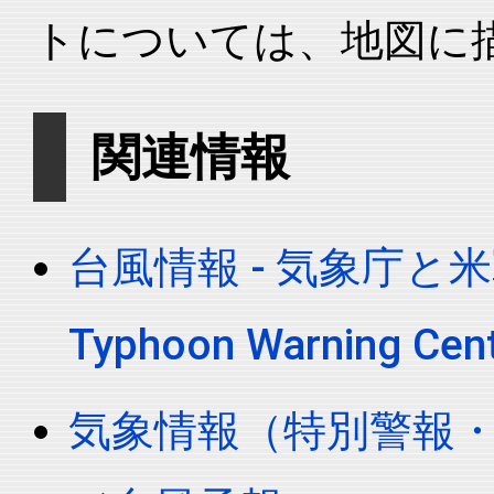
トについては、地図に
関連情報
台風情報 - 気象庁と米
Typhoon Warning Cen
気象情報（特別警報