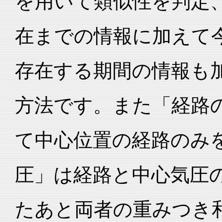
を用いて類似性を判定
在までの情報に加えて
存在する期間の情報も
方法です。また「経路
て中心位置の経路のみ
圧」は経路と中心気圧
たあと両者の重みつき