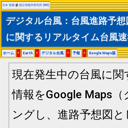
北本 朝展
@
国立情報学研究所 (NII)
デジタル台風：台風進路予想図（G
に関するリアルタイム台風速
ホーム
>
Earth
>
デジタル台風
>
予報
>
Google Maps版
現在発生中の台風に関
情報をGoogle Ma
ングし、進路予想図と