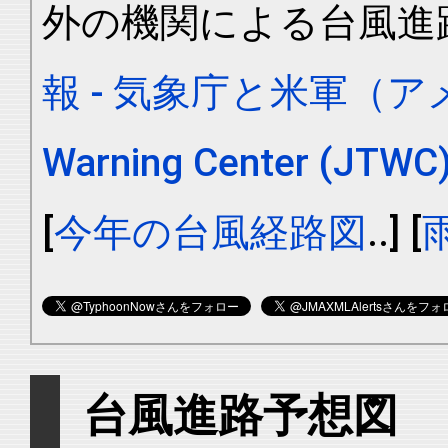
外の機関による台風進
報 - 気象庁と米軍（アメリ
Warning Center (JTWC
[
今年の台風経路図
..] [
台風進路予想図