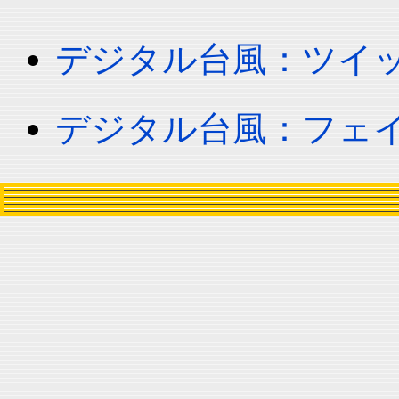
デジタル台風：ツイ
デジタル台風：フェ