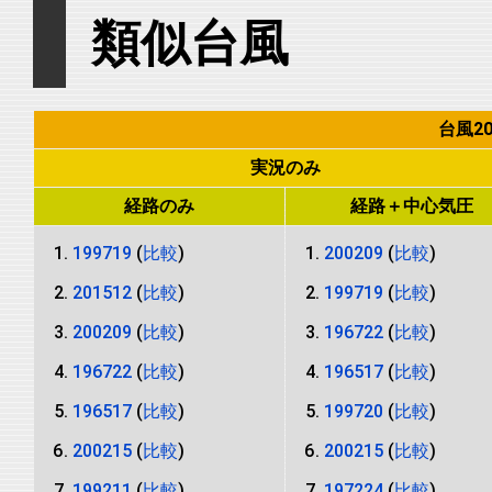
類似台風
台風2
実況のみ
経路のみ
経路＋中心気圧
199719
(
比較
)
200209
(
比較
)
201512
(
比較
)
199719
(
比較
)
200209
(
比較
)
196722
(
比較
)
196722
(
比較
)
196517
(
比較
)
196517
(
比較
)
199720
(
比較
)
200215
(
比較
)
200215
(
比較
)
199211
(
比較
)
197224
(
比較
)