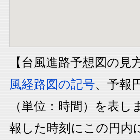
【台風進路予想図の見方
風経路図の記号
、予報
（単位：時間）を表し
報した時刻にこの円内