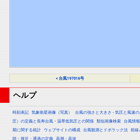
< 台風197016号
ヘルプ
時刻表記
気象衛星画像（写真）
台風の強さと大きさ - 気圧と風速
圧）の定義と長寿台風・温帯低気圧との関係
類似画像検索
台風情報 -
期に関する統計
ウェブサイトの構成
台風観測とドボラック法
前線
陸・接近・通過の定義
高潮・高波