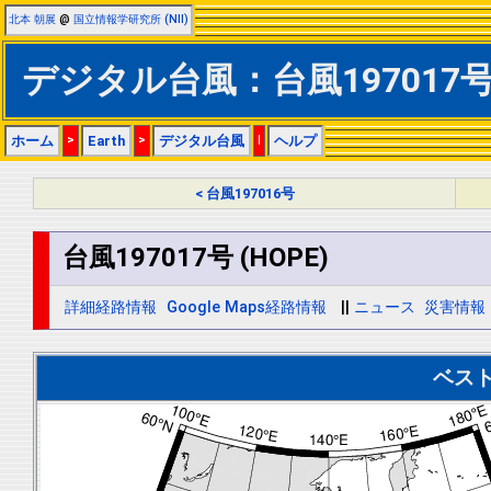
北本 朝展
@
国立情報学研究所 (NII)
デジタル台風：台風197017号
ホーム
>
Earth
>
デジタル台風
|
ヘルプ
< 台風197016号
台風197017号 (HOPE)
詳細経路情報
Google Maps経路情報
||
ニュース
災害情報
ベス