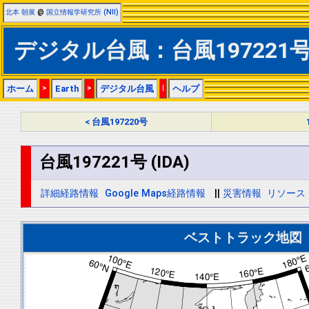
北本 朝展
@
国立情報学研究所 (NII)
デジタル台風：台風197221号 
ホーム
>
Earth
>
デジタル台風
|
ヘルプ
< 台風197220号
台風197221号 (IDA)
詳細経路情報
Google Maps経路情報
||
災害情報
リソース
ベストトラック地図