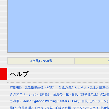
< 台風197220号
ヘルプ
時刻表記
気象衛星画像（写真）
台風の強さと大きさ - 気圧と風速
きのアニメーション（動画）
台風の一生 - 台風（熱帯低気圧）の
カ海軍） Joint Typhoon Warning Center (JTWC)
台風（タイフーン
構成
台風観測とドボラック法
前線と台風
データベースとは
気象