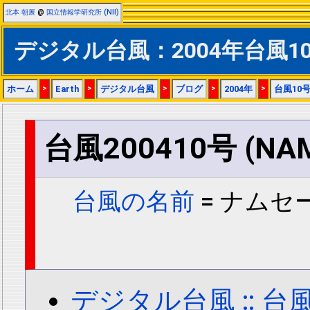
北本 朝展
@
国立情報学研究所 (NII)
デジタル台風：2004年台風1
ホーム
>
Earth
>
デジタル台風
>
ブログ
>
2004年
>
台風10
台風200410号 (NA
台風の名前
= ナムセー
デジタル台風 :: 